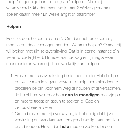
“helpt” of geneigd bent nu te gaan “helpen”. Neem jij
verantwoordelijkheden over van je man? Welke gedachten
spelen daarin mee? En welke angst zit daaronder?
Helpen
Hoe ziet echt helpen er dan uit? Om daar achter te komen,
moet je het doel voor ogen houden. Waarom help je? Omdat hij
wil breken met zijn seksverslaving. Dat is in eerste instantie zíjn
verantwoordelijkheid. Hij moet aan de slag en jij mag zoeken
naar manieren waarop je hem werkelijk kunt helpen.
Breken met seksverslaving is niet eenvoudig. Het doet pijn;
het zal je man iets gaan kosten. Je helpt hem niet door te
proberen de pijn voor hem weg te houden of te verzachten.
a
an te moedigen
Je helpt hem wel door hem
met zijn pijn
en moeite troost en steun te zoeken bij God en
betrouwbare anderen.
Om te breken met zijn verslaving, is het nodig dat hij zijn
verslaving en wat daar aan ten grondslag ligt, aan het licht
hulp
gaat brengen. Hij zal dus
moeten zoeken; bij een