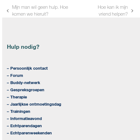
Mijn man wil geen hulp. Hoe
Hoe kan ik mijn
previous
next
komen we hieruit?
vriend helpen?
post:
post:
Hulp nodig?
– Persoonlijk contact
– Forum
– Buddy-netwerk
– Gespreksgroepen
– Therapie
– Jaarlijkse ontmoetingsdag
– Trainingen
– Informatieavond
– Echtparendagen
– Echtparenweekenden