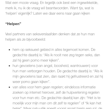
Wat een mooie vraag. En tegelijk ook best een ingewikkelde,
merk ik, nu ik de vraag wil beantwoorden. Want tja, wat is
‘helpen’ eigenlijk? Laten we daar eens naar gaan kijken
“Helpen”
Veel partners van seksverslaafden denken dat ze hun man
helpen als ze bijvoorbeeld:
hem op seksueel gebied in alles tegemoet komen. De
gedachte daarbij is: “Als ik nooit nee zeg tegen seks, dan
zal hij geen porno meer kijken”.
hun gevoelens (van angst, boosheid, wantrouwen) voor
hun man verborgen houden. De gedachte daarbij is: “Als ik
mijn gevoelens laat zien, dan raakt hij gefrustreerd en zal hij
weer porno gaan kijken”.
van alles voor hem gaan regelen; eindeloos informatie
zoeken op internet hierover, zelf de hulpverlening regelen
voor hun man etc. De gedachte daarbij kan zijn: “Het is te
moeilijk voor mijn man om dit zelf te regelen” of “Ik kan het
beter”. Maar natuurlijk speelt vooral angst hierin een rol; de