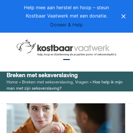
Skip
Help mee aan herstel en hoop – steun
to
Kostbaar Vaatwerk met een donatie.
content
Doneer & Help
Open
Close
Breken met seksverslaving
mobile
mobile
Home
»
Breken met seksverslaving
,
Vragen
»
Hoe help ik mijn
menu
menu
man met zijn seksverslaving?