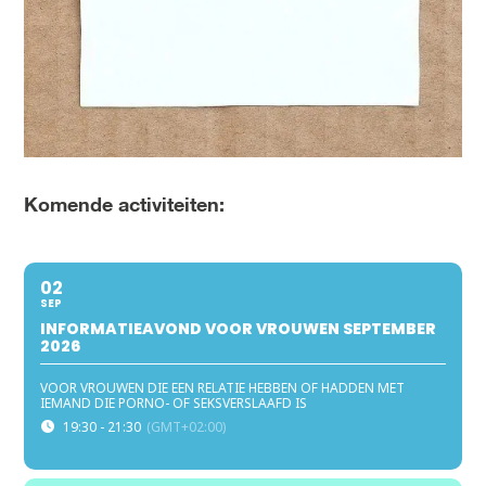
Komende activiteiten:
02
SEP
INFORMATIEAVOND VOOR VROUWEN SEPTEMBER
2026
VOOR VROUWEN DIE EEN RELATIE HEBBEN OF HADDEN MET
IEMAND DIE PORNO- OF SEKSVERSLAAFD IS
19:30 - 21:30
(GMT+02:00)