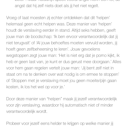
angst dat hij zelf niets doet als jij het niet regelt.
Vroeg of laat moesten zij echter ontdekken dat dit ‘helpen’
helemaal geen echt helpen was. Deze manier van ‘helpen’
houdt de verslaving eerder in stand. Altijd seks hebben, geeft
jouw man de boodschap: ‘Ik ben ervoor verantwoordelijk dat jij
niet terugvalt’ of ‘Al jouw behoeftes moeten vervuld worden, jij
hoeft geen zelfbeheersing te leren’. Jouw gevoelens
wegstoppen zegt jouw man: ‘Het is niet erg dat je porno kijkt, ik
heb er geen last van, je kunt er dus gerust mee doorgaan.’ Alles
voor hem gaan regelen vertelt jouw man: ‘Jij bent zelf niet in
staat om na te denken over wat nodig is om ermee te stoppen’
of ‘Stoppen met je verslaving moet jou geen moeite/pijn gaan
kosten, ik los het wel op voor je.’
Door deze manier van “helpen” maak jij jezelf verantwoordelijk
voor zijn verslaving, waardoor hij automatisch niet of minder
verantwoordelijk wordt.
Probeer voor jezelf eens helder te krijgen op welke manier jij