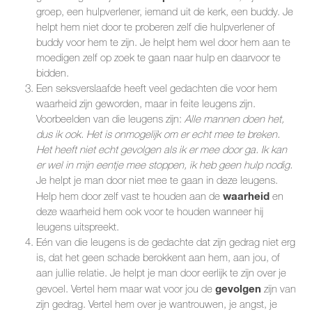
groep, een hulpverlener, iemand uit de kerk, een buddy. Je
helpt hem niet door te proberen zelf die hulpverlener of
buddy voor hem te zijn. Je helpt hem wel door hem aan te
moedigen zelf op zoek te gaan naar hulp en daarvoor te
bidden.
Een seksverslaafde heeft veel gedachten die voor hem
waarheid zijn geworden, maar in feite leugens zijn.
Voorbeelden van die leugens zijn:
Alle mannen doen het,
dus ik ook. Het is onmogelijk om er echt mee te breken.
Het heeft niet echt gevolgen als ik er mee door ga. Ik kan
er wel in mijn eentje mee stoppen, ik heb geen hulp nodig.
Je helpt je man door niet mee te gaan in deze leugens.
waarheid
Help hem door zelf vast te houden aan de
en
deze waarheid hem ook voor te houden wanneer hij
leugens uitspreekt.
Eén van die leugens is de gedachte dat zijn gedrag niet erg
is, dat het geen schade berokkent aan hem, aan jou, of
aan jullie relatie. Je helpt je man door eerlijk te zijn over je
gevolgen
gevoel. Vertel hem maar wat voor jou de
zijn van
zijn gedrag. Vertel hem over je wantrouwen, je angst, je