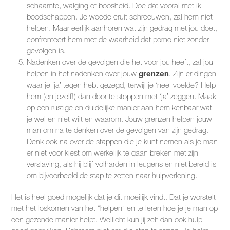
schaamte, walging of boosheid. Doe dat vooral met ik-
boodschappen. Je woede eruit schreeuwen, zal hem niet
helpen. Maar eerlijk aanhoren wat zijn gedrag met jou doet,
confronteert hem met de waarheid dat porno niet zonder
gevolgen is.
Nadenken over de gevolgen die het voor jou heeft, zal jou
grenzen
helpen in het nadenken over jouw
. Zijn er dingen
waar je ‘ja’ tegen hebt gezegd, terwijl je ‘nee’ voelde? Help
hem (en jezelf!) dan door te stoppen met ‘ja’ zeggen. Maak
op een rustige en duidelijke manier aan hem kenbaar wat
je wel en niet wilt en waarom. Jouw grenzen helpen jouw
man om na te denken over de gevolgen van zijn gedrag.
Denk ook na over de stappen die je kunt nemen als je man
er niet voor kiest om werkelijk te gaan breken met zijn
verslaving, als hij blijf volharden in leugens en niet bereid is
om bijvoorbeeld de stap te zetten naar hulpverlening.
Het is heel goed mogelijk dat je dit moeilijk vindt. Dat je worstelt
met het loskomen van het “helpen” en te leren hoe je je man op
een gezonde manier helpt. Wellicht kun jij zelf dan ook hulp