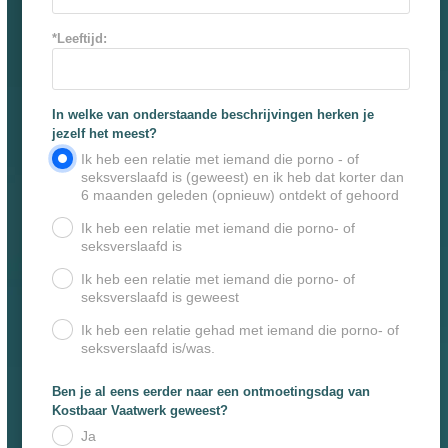
*Leeftijd:
In welke van onderstaande beschrijvingen herken je
jezelf het meest?
.
Ik heb een relatie met iemand die porno - of
seksverslaafd is (geweest) en ik heb dat korter dan
6 maanden geleden (opnieuw) ontdekt of gehoord
Ik heb een relatie met iemand die porno- of
.
seksverslaafd is
Ik heb een relatie met iemand die porno- of
.
seksverslaafd is geweest
Ik heb een relatie gehad met iemand die porno- of
.
seksverslaafd is/was.
Ben je al eens eerder naar een ontmoetingsdag van
Kostbaar Vaatwerk geweest?
Ja
.