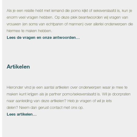
Als je een relatie hebt met iemand die porno kijkt of seksverslaafd is, kun je
enorm veel vragen hebben. Op deze plek beantwoorden wij vragen van
vrouwen (en soms van echtparen of mannen) over allerlei onderwerpen die
hiermee te maken hebben.
Lees de vragen en onze antwoorden…
Artikelen
Hieronder vind je een aantal artikelen over onderwerpen waar je mee te
maken kunt krijgen als je partner porno/seksverslaafd is. Wil je doorpraten
naar aanleiding van deze artikelen? Heb je vragen of wil je iets
delen? Neem dan gerust contact met ons op.
Lees artikelen…