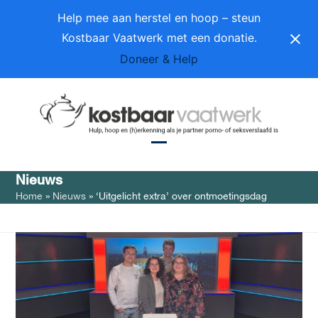
Skip
Help mee aan herstel en hoop – steun
to
Kostbaar Vaatwerk met een donatie.
content
Doneer & Help
Open
Close
Nieuws
mobile
mobile
Home
»
Nieuws
»
‘Uitgelicht extra’ over ontmoetingsdag
menu
menu