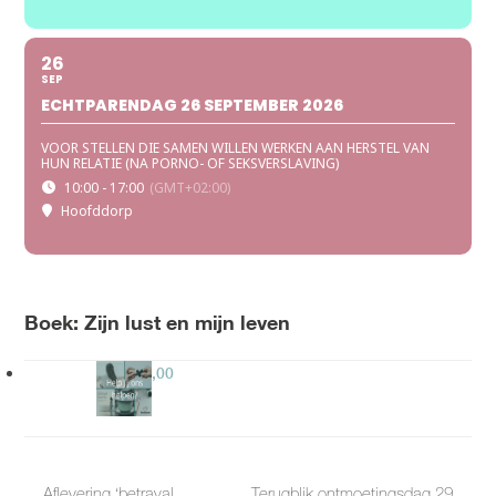
26
SEP
ECHTPARENDAG 26 SEPTEMBER 2026
VOOR STELLEN DIE SAMEN WILLEN WERKEN AAN HERSTEL VAN
HUN RELATIE (NA PORNO- OF SEKSVERSLAVING)
10:00 - 17:00
(GMT+02:00)
Hoofddorp
Boek: Zijn lust en mijn leven
Gift
€
30,00
Aflevering ‘betrayal
Terugblik ontmoetingsdag 29