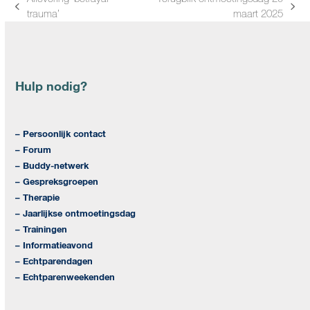
previous
next
trauma’
maart 2025
post:
post:
Hulp nodig?
– Persoonlijk contact
– Forum
– Buddy-netwerk
– Gespreksgroepen
– Therapie
– Jaarlijkse ontmoetingsdag
– Trainingen
– Informatieavond
– Echtparendagen
– Echtparenweekenden