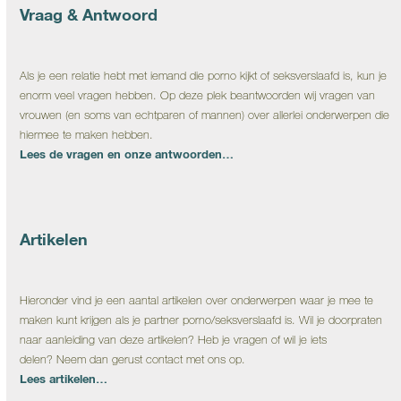
Vraag & Antwoord
Als je een relatie hebt met iemand die porno kijkt of seksverslaafd is, kun je
enorm veel vragen hebben. Op deze plek beantwoorden wij vragen van
vrouwen (en soms van echtparen of mannen) over allerlei onderwerpen die
hiermee te maken hebben.
Lees de vragen en onze antwoorden…
Artikelen
Hieronder vind je een aantal artikelen over onderwerpen waar je mee te
maken kunt krijgen als je partner porno/seksverslaafd is. Wil je doorpraten
naar aanleiding van deze artikelen? Heb je vragen of wil je iets
delen? Neem dan gerust contact met ons op.
Lees artikelen…