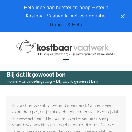
Skip
Help mee aan herstel en hoop – steun
to
Kostbaar Vaatwerk met een donatie.
content
Doneer & Help
Open
Close
Blij dat ik geweest ben
mobile
mobile
Home
»
ontmoetingsdag
»
Blij dat ik geweest ben
menu
menu
Ik vond het vooraf ontzettend spannend. Online is een
extra drempel, en je mist echt een dimensie. Toch blij dat
ik ‘geweest’ ben!! Het contact, de herkenning is erg
waardevol, verdrietig en tegelijk bemoedigend. Wat een
jarenlange worsteling en lang proces bij velen, dat viel