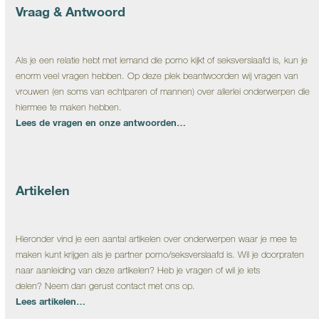
Vraag & Antwoord
Als je een relatie hebt met iemand die porno kijkt of seksverslaafd is, kun je
enorm veel vragen hebben. Op deze plek beantwoorden wij vragen van
vrouwen (en soms van echtparen of mannen) over allerlei onderwerpen die
hiermee te maken hebben.
Lees de vragen en onze antwoorden…
Artikelen
Hieronder vind je een aantal artikelen over onderwerpen waar je mee te
maken kunt krijgen als je partner porno/seksverslaafd is. Wil je doorpraten
naar aanleiding van deze artikelen? Heb je vragen of wil je iets
delen? Neem dan gerust contact met ons op.
Lees artikelen…