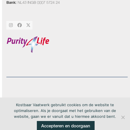
Bank:
NL43 INGB 0007 5724 24
Instagram
Facebook
Twitter
20Forma
Copyright by Kostbaar Vaatwerk 2026 – webdesign by
– All rights
Kostbaar Vaatwerk gebruikt cookies om de website te
reserved
optimaliseren. Als je doorgaat met het gebruiken van de
website, gaan we er vanuit dat u hiermee akkoord bent.
Accepteren en doorgaan