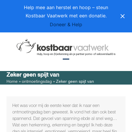
Skip
Help mee aan herstel en hoop – steun
to
Kostbaar Vaatwerk met een donatie.
content
Doneer & Help
Open
Close
Zeker geen spijt van
mobile
mobile
Home
»
ontmoetingsdag
»
Zeker geen spijt van
menu
menu
Het was voor mij de eerste keer dat ik naar een
ontmoetingsdag ben geweest. Ik vond het dan ook best
spannend. Dat gevoel van spanning ebde al snel weg…
Wat een herkenning, erkenning en begrip! Ik heb deze
dag als intensief, emotioneel, vermoeiend, maar heel fijn