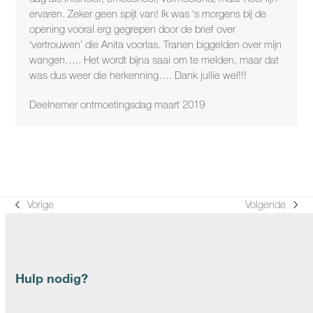
ervaren. Zeker geen spijt van! Ik was ‘s morgens bij de
opening vooral erg gegrepen door de brief over
‘vertrouwen’ die Anita voorlas. Tranen biggelden over mijn
wangen….. Het wordt bijna saai om te melden, maar dat
was dus weer die herkenning…. Dank jullie wel!!!
Deelnemer ontmoetingsdag maart 2019
Vorige
Volgende
previous
next
post:
post:
Hulp nodig?