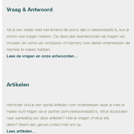
Vraag & Antwoord
Als je een relatie hebt met iemand die porno kijkt of seksverslaafd is, kun je
enorm veel vragen hebben. Op deze plek beantwoorden wij vragen van
vrouwen (en soms van echtparen of mannen) over allerlei onderwerpen die
hiermee te maken hebben.
Lees de vragen en onze antwoorden…
Artikelen
Hieronder vind je een aantal artikelen over onderwerpen waar je mee te
maken kunt krijgen als je partner porno/seksverslaafd is. Wil je doorpraten
naar aanleiding van deze artikelen? Heb je vragen of wil je iets
delen? Neem dan gerust contact met ons op.
Lees artikelen…