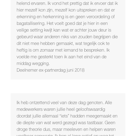
helend ervaren. Ik vond het prettig dat ik ervoer dat ik
hier mezelf kon zijn, mezelf kon uitspreken en dat er
erkenning en herkenning is en geen veroordeling of
bagatallisering. Het voelt goed dat je hier in een
veilige setting kwijt kan wat er achter jouw deur is
gebeurd waar anderen niks van zouden begrijpen die
dit niet mee hebben gemaakt, wat tegelijk ook te
heftig is om zomaar met iemand te bespreken. Ik
voelde me gesterkt toen ik aan het eind van de
middag wegging.
Deelnemer ex-partnerdag juni 2018
Ik heb ontzettend veel van deze dag genoten. Alle
medewerkers waren jullie heel geloofswaardig
doordat jullie allemaal “iets” hadden meegemaakt en
de diepte van wat werd gezegd was tastbaar. Geen
droge theorie dus, maar meeleven en helpen waren
voelbaar aanwezig. Ik ben al lang actief op weg tot