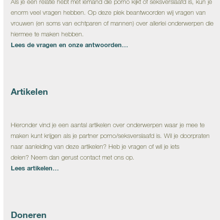
Als je een relatie hebt met iemand die porno kijkt of seksverslaafd is, kun je
enorm veel vragen hebben. Op deze plek beantwoorden wij vragen van
vrouwen (en soms van echtparen of mannen) over allerlei onderwerpen die
hiermee te maken hebben.
Lees de vragen en onze antwoorden…
Artikelen
Hieronder vind je een aantal artikelen over onderwerpen waar je mee te
maken kunt krijgen als je partner porno/seksverslaafd is. Wil je doorpraten
naar aanleiding van deze artikelen? Heb je vragen of wil je iets
delen? Neem dan gerust contact met ons op.
Lees artikelen…
Doneren