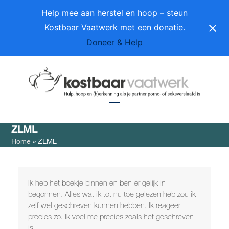
Skip
Help mee aan herstel en hoop – steun
to
Kostbaar Vaatwerk met een donatie.
content
Doneer & Help
Open
Close
ZLML
mobile
mobile
Home
»
ZLML
menu
menu
Ik heb het boekje binnen en ben er gelijk in
begonnen. Alles wat ik tot nu toe gelezen heb zou ik
zelf wel geschreven kunnen hebben. Ik reageer
precies zo. Ik voel me precies zoals het geschreven
is.