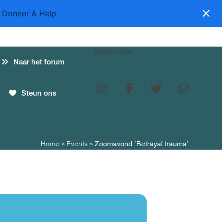
Doneer & Help
Social media:
Naar het forum
Steun ons
HULP NODIG?
Home
»
Events
»
Zoomavond ‘Betrayal trauma’