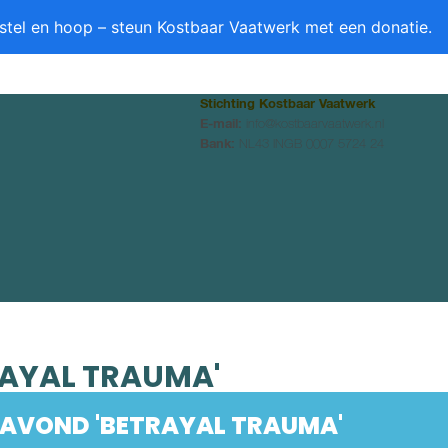
stel en hoop – steun Kostbaar Vaatwerk met een donatie.
Stichting Kostbaar Vaatwerk
E-mail:
info@kostbaarvaatwerk.nl
Bank:
NL43 INGB 0007 5724 24
RTIKELEN
BOEKEN
NIEUWS
AGENDA
CONTACT
0 ITEMS
AYAL TRAUMA'
AVOND 'BETRAYAL TRAUMA'