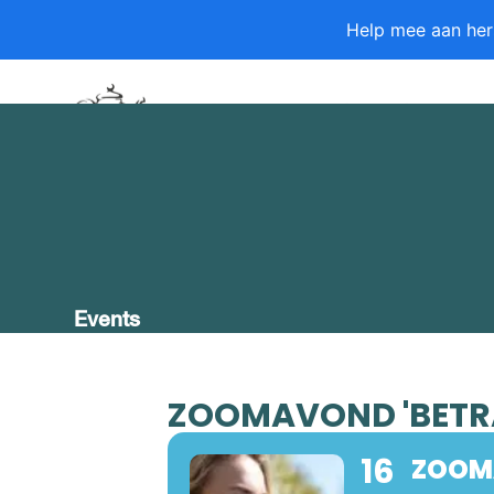
Skip
Help mee aan her
to
content
HOME
OVER ONS
WAT WIJ DOEN
VERHALEN
VRAGEN
BLOG
A
Events
ZOOMAVOND 'BETR
16
ZOOM