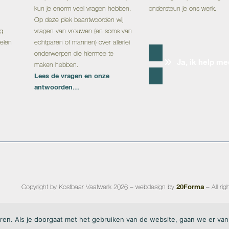
kun je enorm veel vragen hebben.
ondersteun je ons werk.
Op deze plek beantwoorden wij
ng
vragen van vrouwen (en soms van
telen
echtparen of mannen) over allerlei
onderwerpen die hiermee te
Ja, ik help me
maken hebben.
Lees de vragen en onze
antwoorden…
20Forma
Copyright by Kostbaar Vaatwerk 2026 – webdesign by
– All ri
ren. Als je doorgaat met het gebruiken van de website, gaan we er van