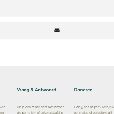
Vraag & Antwoord
Doneren
uwen
Als je een relatie hebt met iemand
Help jij ons helpen? Met jou
een
die porno kijkt of seksverslaafd is,
eenmalige of periodieke gift