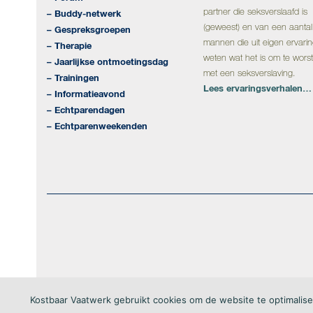
partner die seksverslaafd is
– Buddy-netwerk
(geweest) en van een aantal
– Gespreksgroepen
mannen die uit eigen ervari
– Therapie
weten wat het is om te wors
– Jaarlijkse ontmoetingsdag
met een seksverslaving.
– Trainingen
Lees ervaringsverhalen…
– Informatieavond
– Echtparendagen
– Echtparenweekenden
Kostbaar Vaatwerk gebruikt cookies om de website te optimalise