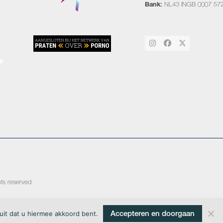
Bank:
NL43 INGB 0007 57
Instagram
Facebook
Twitter
e
ghts reserved
Accepteren en doorgaan
uit dat u hiermee akkoord bent.