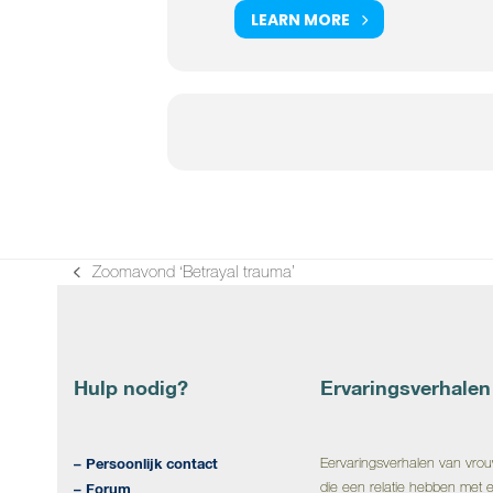
LEARN MORE
Zoomavond ‘Betrayal trauma’
previous
post:
Hulp nodig?
Ervaringsverhalen
– Persoonlijk contact
E
ervaringsverhalen van vro
die een relatie hebben met 
– Forum