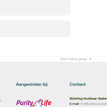
Start online groep
next
post:
Aangesloten bij
Contact
Stichting Kostbaar Vaatw
w
E-mail:
info@kostbaarvaatwe