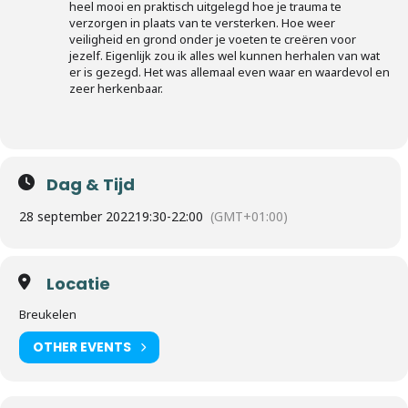
heel mooi en praktisch uitgelegd hoe je trauma te
verzorgen in plaats van te versterken. Hoe weer
veiligheid en grond onder je voeten te creëren voor
jezelf. Eigenlijk zou ik alles wel kunnen herhalen van wat
er is gezegd. Het was allemaal even waar en waardevol en
zeer herkenbaar.
Dag & Tijd
28 september 2022
19:30
-
22:00
(GMT+01:00)
Locatie
Breukelen
OTHER EVENTS