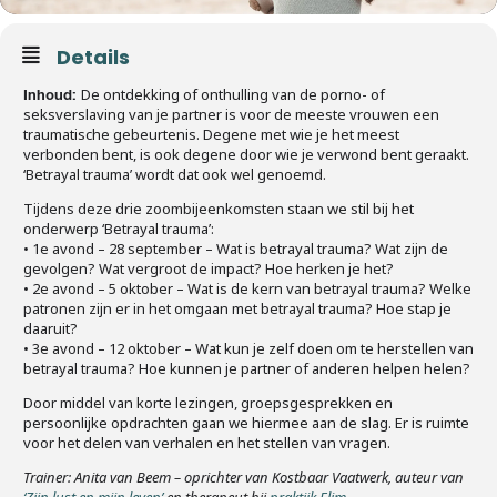
Details
De ontdekking of onthulling van de porno- of
Inhoud:
seksverslaving van je partner is voor de meeste vrouwen een
traumatische gebeurtenis. Degene met wie je het meest
verbonden bent, is ook degene door wie je verwond bent geraakt.
‘Betrayal trauma’ wordt dat ook wel genoemd.
Tijdens deze drie zoombijeenkomsten staan we stil bij het
onderwerp ‘Betrayal trauma’:
• 1e avond – 28 september – Wat is betrayal trauma? Wat zijn de
gevolgen? Wat vergroot de impact? Hoe herken je het?
• 2e avond – 5 oktober – Wat is de kern van betrayal trauma? Welke
patronen zijn er in het omgaan met betrayal trauma? Hoe stap je
daaruit?
• 3e avond – 12 oktober – Wat kun je zelf doen om te herstellen van
betrayal trauma? Hoe kunnen je partner of anderen helpen helen?
Door middel van korte lezingen, groepsgesprekken en
persoonlijke opdrachten gaan we hiermee aan de slag. Er is ruimte
voor het delen van verhalen en het stellen van vragen.
Trainer: Anita van Beem – oprichter van Kostbaar Vaatwerk, auteur van
‘Zijn lust en mijn leven’
en therapeut bij
praktijk Elim
.