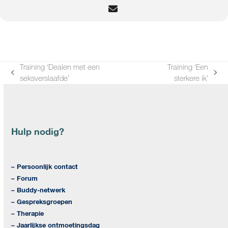
Training ‘Dealen met een
Training ‘Een
previous
next
seksverslaafde’
sterkere ik’
post:
post:
Hulp nodig?
– Persoonlijk contact
– Forum
– Buddy-netwerk
– Gespreksgroepen
– Therapie
– Jaarlijkse ontmoetingsdag