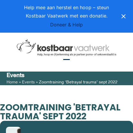
Skip
Help mee aan herstel en hoop – steun
to
Kostbaar Vaatwerk met een donatie.
content
Doneer & Help
Open
Close
Events
mobile
mobile
Home
»
Events
»
Zoomtraining ‘Betrayal trauma’ sept 2022
menu
menu
ZOOMTRAINING 'BETRAYAL
TRAUMA' SEPT 2022