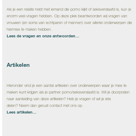
Als je een relatie hebt met iemand die porno kijkt of seksverslaafd is, kun je
enorm veel vragen hebben. Op deze plek beantwoorden wij vragen van
vrouwen (en soms van echtparen of mannen) over allerlei onderwerpen die
hiermee te maken hebben.
Lees de vragen en onze antwoorden…
Artikelen
Hieronder vind je een aantal artikelen over onderwerpen waar je mee te
maken kunt krijgen als je partner porno/seksverslaafd is. Wil je doorpraten
naar aanleiding van deze artikelen? Heb je vragen of wil je iets
delen? Neem dan gerust contact met ons op.
Lees artikelen…