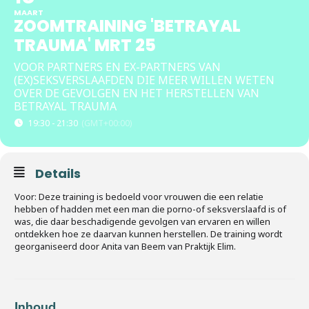
MAART
ZOOMTRAINING 'BETRAYAL
TRAUMA' MRT 25
VOOR PARTNERS EN EX-PARTNERS VAN
(EX)SEKSVERSLAAFDEN DIE MEER WILLEN WETEN
OVER DE GEVOLGEN EN HET HERSTELLEN VAN
BETRAYAL TRAUMA
19:30 - 21:30
(GMT+00:00)
Details
Voor: Deze training is bedoeld voor vrouwen die een relatie
hebben of hadden met een man die porno-of seksverslaafd is of
was, die daar beschadigende gevolgen van ervaren en willen
ontdekken hoe ze daarvan kunnen herstellen. De training wordt
georganiseerd door Anita van Beem van Praktijk Elim.
Inhoud