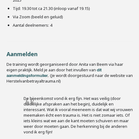
2025
Tijd: 19.30 tot ca 21.30 (inloop vanaf 19.15)
Via Zoom (beeld en geluid)
Aantal deelnemers: 4
Aanmelden
De training wordt georganiseerd door Anita van Beem via haar
eigen praktijk. Meld je aan door het invullen van
dit
(Je wordt doorgestuurd naar de website van
aanmeldingsformulier
.
Herstelvanbetrayaltrauma.nl)
De bijeenkomst vond ik erg fijn. Het was veilig (door
duidelijke afspraken aan het begin), duidelijk en
interessant. Wat ik vooral meeneem is dat wat wij vrouwen
meemaken écht een trauma is. Het is niet zomaar iets. Of
iets kleins wat we aan de kant moeten schuiven en maar
weer door moeten gaan. De herkenning bij de anderen
vond ik erg fijn!