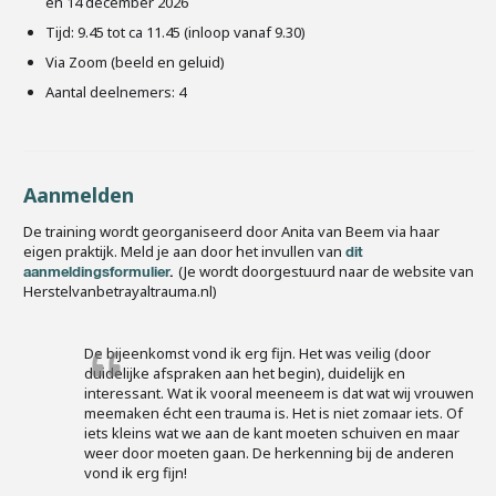
en 14 december 2026
Tijd: 9.45 tot ca 11.45 (inloop vanaf 9.30)
Via Zoom (beeld en geluid)
Aantal deelnemers: 4
Aanmelden
De training wordt georganiseerd door Anita van Beem via haar
eigen praktijk. Meld je aan door het invullen van
dit
(Je wordt doorgestuurd naar de website van
aanmeldingsformulier
.
Herstelvanbetrayaltrauma.nl)
De bijeenkomst vond ik erg fijn. Het was veilig (door
duidelijke afspraken aan het begin), duidelijk en
interessant. Wat ik vooral meeneem is dat wat wij vrouwen
meemaken écht een trauma is. Het is niet zomaar iets. Of
iets kleins wat we aan de kant moeten schuiven en maar
weer door moeten gaan. De herkenning bij de anderen
vond ik erg fijn!