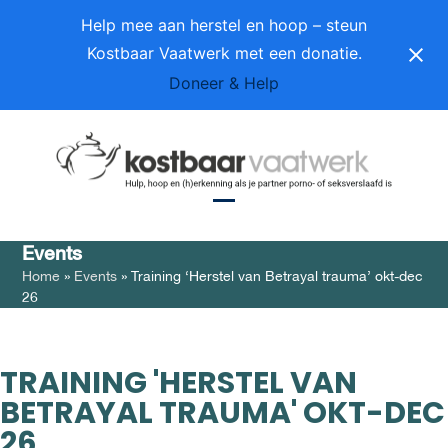
Skip
Help mee aan herstel en hoop – steun
to
Kostbaar Vaatwerk met een donatie.
content
Doneer & Help
Open
Close
Events
mobile
mobile
Home
»
Events
»
Training ‘Herstel van Betrayal trauma’ okt-dec
menu
menu
26
TRAINING 'HERSTEL VAN
BETRAYAL TRAUMA' OKT-DEC
26