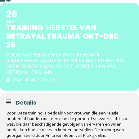
26
OKT
TRAINING 'HERSTEL VAN
BETRAYAL TRAUMA' OKT-DEC
26
VOOR PARTNERS EN EX-PARTNERS VAN
(EX)SEKSVERSLAAFDEN DIE MEER WILLEN WETEN
OVER DE GEVOLGEN EN HET HERSTELLEN VAN
BETRAYAL TRAUMA
09:45 - 11:45
(GMT+00:00)
Details
Voor: Deze training is bedoeld voor vrouwen die een relatie
hebben of hadden met een man die porno-of seksverslaafd is of
was, die daar beschadigende gevolgen van ervaren en willen
ontdekken hoe ze daarvan kunnen herstellen. De training wordt
georganiseerd door Anita van Beem van Praktijk Elim.