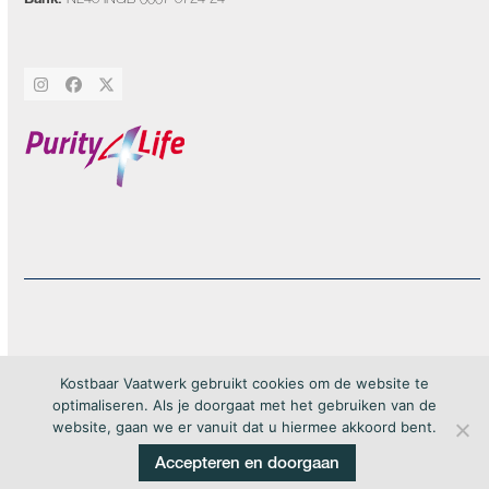
Instagram
Facebook
Twitter
20Forma
Copyright by Kostbaar Vaatwerk 2026 – webdesign by
– All rights
Kostbaar Vaatwerk gebruikt cookies om de website te
reserved
optimaliseren. Als je doorgaat met het gebruiken van de
website, gaan we er vanuit dat u hiermee akkoord bent.
Accepteren en doorgaan