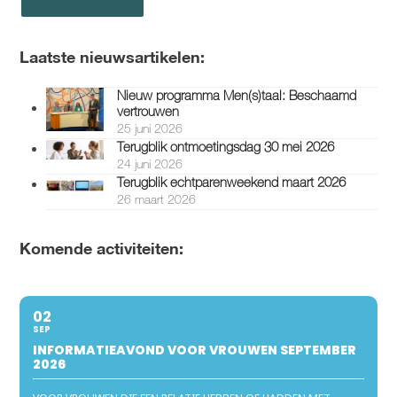
Laatste nieuwsartikelen:
Nieuw programma Men(s)taal: Beschaamd
vertrouwen
25 juni 2026
Terugblik ontmoetingsdag 30 mei 2026
24 juni 2026
Terugblik echtparenweekend maart 2026
26 maart 2026
Komende activiteiten:
02
SEP
INFORMATIEAVOND VOOR VROUWEN SEPTEMBER
2026