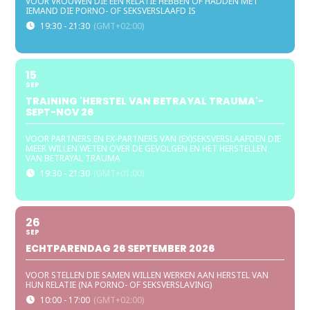
VOOR VROUWEN DIE EEN RELATIE HEBBEN OF HADDEN MET
IEMAND DIE PORNO- OF SEKSVERSLAAFD IS
19:30 - 21:30
(GMT+02:00)
15
SEP
TRAINING 'HERSTEL VAN BETRAYAL TRAUMA'-
SEPT-NOV 26
VOOR PARTNERS EN EX-PARTNERS VAN (EX)SEKSVERSLAAFDEN DIE
MEER WILLEN WETEN OVER DE GEVOLGEN EN HET HERSTELLEN
VAN BETRAYAL TRAUMA
19:30 - 21:30
(GMT+01:00)
26
SEP
ECHTPARENDAG 26 SEPTEMBER 2026
VOOR STELLEN DIE SAMEN WILLEN WERKEN AAN HERSTEL VAN
HUN RELATIE (NA PORNO- OF SEKSVERSLAVING)
10:00 - 17:00
(GMT+02:00)