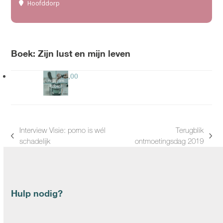
Hoofddorp
Boek: Zijn lust en mijn leven
Gift
€
30,00
Interview Visie: porno is wél
Terugblik
previous
next
schadelijk
ontmoetingsdag 2019
post:
post:
Hulp nodig?