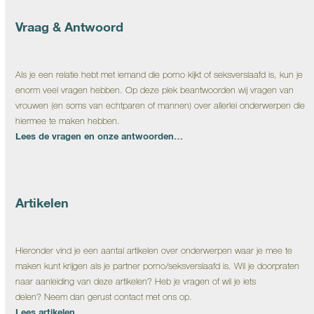
Vraag & Antwoord
Als je een relatie hebt met iemand die porno kijkt of seksverslaafd is, kun je
enorm veel vragen hebben. Op deze plek beantwoorden wij vragen van
vrouwen (en soms van echtparen of mannen) over allerlei onderwerpen die
hiermee te maken hebben.
Lees de vragen en onze antwoorden…
Artikelen
Hieronder vind je een aantal artikelen over onderwerpen waar je mee te
maken kunt krijgen als je partner porno/seksverslaafd is. Wil je doorpraten
naar aanleiding van deze artikelen? Heb je vragen of wil je iets
delen? Neem dan gerust contact met ons op.
Lees artikelen…