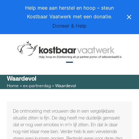
Skip
Help mee aan herstel en hoop – steun
to
Kostbaar Vaatwerk met een donatie.
content
Doneer & Help
Open
Close
Waardevol
mobile
mobile
Home
»
ex-partnerdag
»
Waardevol
menu
menu
De ontmoeting met vrouwen die in een vergelijkbare
situatie zitten is fijn. De dag heeft me duidelijk gemaakt
dat er nog veel emoties in m’n lijf zitten. En dat ik daar
nog niet klaar mee ben. Verder heb ik een vervelende
steen weg kunnen gooien. Bedankt weer voor deze dag.