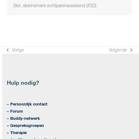
Stel, deelnemers echtparenweekend 2023
Vorige
Volgende
previous
next
post:
post:
Hulp nodig?
– Persoonlijk contact
– Forum
– Buddy-netwerk
– Gespreksgroepen
– Therapie