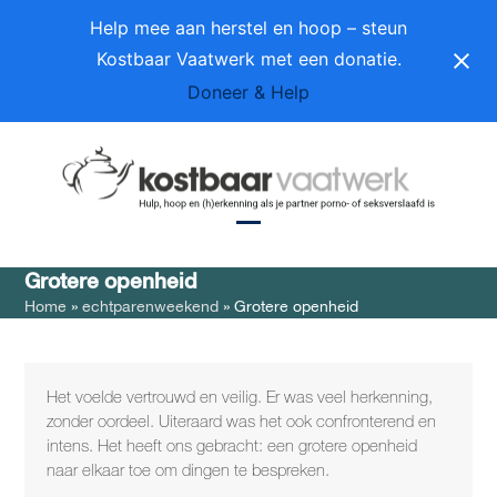
Skip
Help mee aan herstel en hoop – steun
to
Kostbaar Vaatwerk met een donatie.
content
Doneer & Help
Open
Close
Grotere openheid
mobile
mobile
Home
»
echtparenweekend
»
Grotere openheid
menu
menu
Het voelde vertrouwd en veilig. Er was veel herkenning,
zonder oordeel. Uiteraard was het ook confronterend en
intens. Het heeft ons gebracht: een grotere openheid
naar elkaar toe om dingen te bespreken.