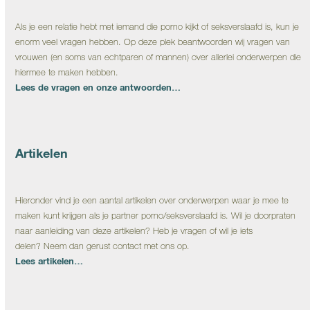
Als je een relatie hebt met iemand die porno kijkt of seksverslaafd is, kun je
enorm veel vragen hebben. Op deze plek beantwoorden wij vragen van
vrouwen (en soms van echtparen of mannen) over allerlei onderwerpen die
hiermee te maken hebben.
Lees de vragen en onze antwoorden…
Artikelen
Hieronder vind je een aantal artikelen over onderwerpen waar je mee te
maken kunt krijgen als je partner porno/seksverslaafd is. Wil je doorpraten
naar aanleiding van deze artikelen? Heb je vragen of wil je iets
delen? Neem dan gerust contact met ons op.
Lees artikelen…