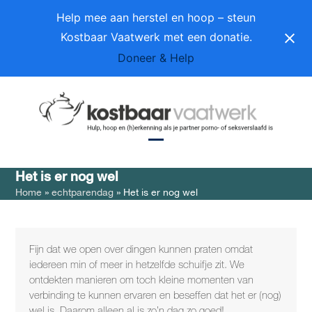
Skip
Help mee aan herstel en hoop – steun
to
Kostbaar Vaatwerk met een donatie.
content
Doneer & Help
Open
Close
Het is er nog wel
mobile
mobile
Home
»
echtparendag
»
Het is er nog wel
menu
menu
Fijn dat we open over dingen kunnen praten omdat
iedereen min of meer in hetzelfde schuifje zit. We
ontdekten manieren om toch kleine momenten van
verbinding te kunnen ervaren en beseffen dat het er (nog)
wel is. Daarom alleen al is zo’n dag zo goed!