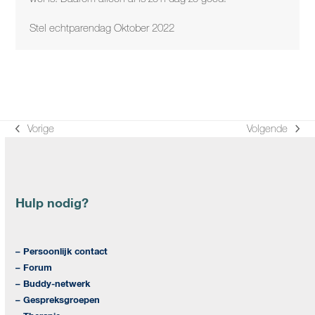
Stel echtparendag Oktober 2022
Vorige
Volgende
previous
next
post:
post:
Hulp nodig?
– Persoonlijk contact
– Forum
– Buddy-netwerk
– Gespreksgroepen