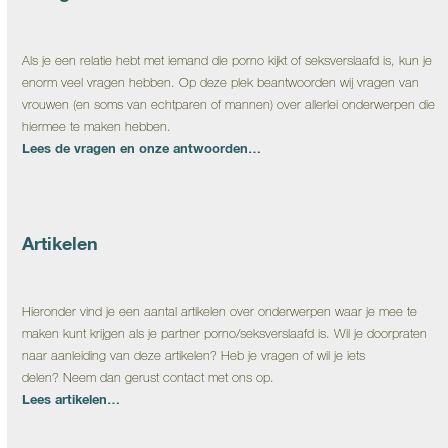
Als je een relatie hebt met iemand die porno kijkt of seksverslaafd is, kun je
enorm veel vragen hebben. Op deze plek beantwoorden wij vragen van
vrouwen (en soms van echtparen of mannen) over allerlei onderwerpen die
hiermee te maken hebben.
Lees de vragen en onze antwoorden…
Artikelen
Hieronder vind je een aantal artikelen over onderwerpen waar je mee te
maken kunt krijgen als je partner porno/seksverslaafd is. Wil je doorpraten
naar aanleiding van deze artikelen? Heb je vragen of wil je iets
delen? Neem dan gerust contact met ons op.
Lees artikelen…