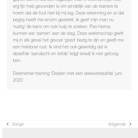
erg fijn heb gevonden is om eindelijk van de trainers te
horen dat de fout niet bij mij lag. Deze erkenning en al dat
begrip heeft me enorm gesterkt. Ik geef mijn man nu
‘rustig’ de kans om ook hulp te zoeken. Pas hierna
kunnen we ‘samen’ aan de slag. Deze wetenschap geeft
mij in elk geval het gevoel ‘goed’ bezig te zijn en geeft me
een heleboel rust. Ik vind het ook geweldig dat ik
dezelfde ‘aandacht en liefde’ krijgt terwijl ik niet gelovig
ben.
Deelnemer training ‘Dealen met een seksverslaafde’ juni
2020
Vorige
Volgende
previous
next
post:
post: