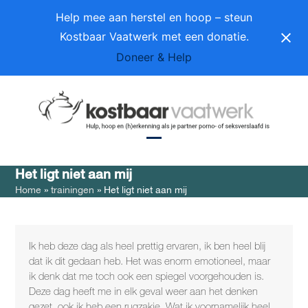
Skip
Help mee aan herstel en hoop – steun
to
Kostbaar Vaatwerk met een donatie.
content
Doneer & Help
Open
Close
Het ligt niet aan mij
mobile
mobile
Home
»
trainingen
»
Het ligt niet aan mij
menu
menu
Ik heb deze dag als heel prettig ervaren, ik ben heel blij
dat ik dit gedaan heb. Het was enorm emotioneel, maar
ik denk dat me toch ook een spiegel voorgehouden is.
Deze dag heeft me in elk geval weer aan het denken
gezet, ook ik heb een rugzakje. Wat ik voornamelijk heel