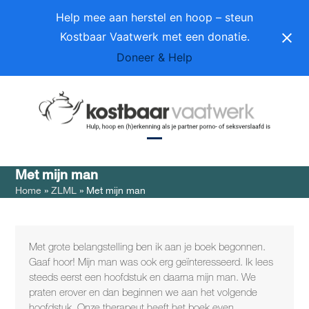
Skip
Help mee aan herstel en hoop – steun
to
Kostbaar Vaatwerk met een donatie.
content
Doneer & Help
Open
Close
Met mijn man
mobile
mobile
Home
»
ZLML
»
Met mijn man
menu
menu
Met grote belangstelling ben ik aan je boek begonnen.
Gaaf hoor! Mijn man was ook erg geïnteresseerd. Ik lees
steeds eerst een hoofdstuk en daarna mijn man. We
praten erover en dan beginnen we aan het volgende
hoofdstuk. Onze therapeut heeft het boek even