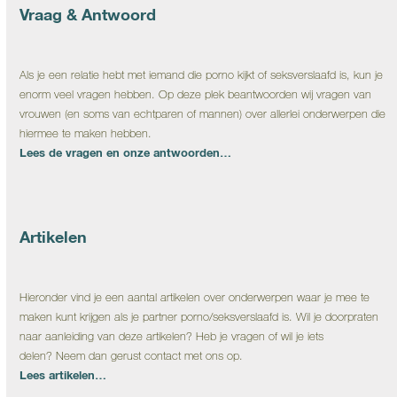
Vraag & Antwoord
Als je een relatie hebt met iemand die porno kijkt of seksverslaafd is, kun je
enorm veel vragen hebben. Op deze plek beantwoorden wij vragen van
vrouwen (en soms van echtparen of mannen) over allerlei onderwerpen die
hiermee te maken hebben.
Lees de vragen en onze antwoorden…
Artikelen
Hieronder vind je een aantal artikelen over onderwerpen waar je mee te
maken kunt krijgen als je partner porno/seksverslaafd is. Wil je doorpraten
naar aanleiding van deze artikelen? Heb je vragen of wil je iets
delen? Neem dan gerust contact met ons op.
Lees artikelen…