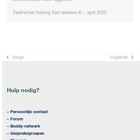
Deelnemer training ‘Een sterkere ik’ – april 2022
Vorige
Volgende
previous
next
post:
post:
Hulp nodig?
– Persoonlijk contact
– Forum
– Buddy-netwerk
– Gespreksgroepen