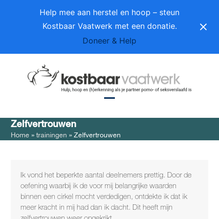
Skip
Help mee aan herstel en hoop – steun
to
Kostbaar Vaatwerk met een donatie.
content
Doneer & Help
Open
Close
Zelfvertrouwen
mobile
mobile
Home
»
trainingen
»
Zelfvertrouwen
menu
menu
Ik vond het beperkte aantal deelnemers prettig. Door de
oefening waarbij ik de voor mij belangrijke waarden
binnen een cirkel mocht verdedigen, ontdekte ik dat ik
meer kracht in mij had dan ik dacht. Dit heeft mijn
zelfvertrouwen weer opgekrikt.