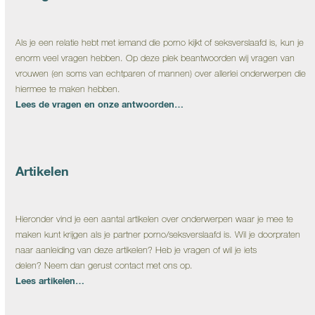
Als je een relatie hebt met iemand die porno kijkt of seksverslaafd is, kun je
enorm veel vragen hebben. Op deze plek beantwoorden wij vragen van
vrouwen (en soms van echtparen of mannen) over allerlei onderwerpen die
hiermee te maken hebben.
Lees de vragen en onze antwoorden…
Artikelen
Hieronder vind je een aantal artikelen over onderwerpen waar je mee te
maken kunt krijgen als je partner porno/seksverslaafd is. Wil je doorpraten
naar aanleiding van deze artikelen? Heb je vragen of wil je iets
delen? Neem dan gerust contact met ons op.
Lees artikelen…