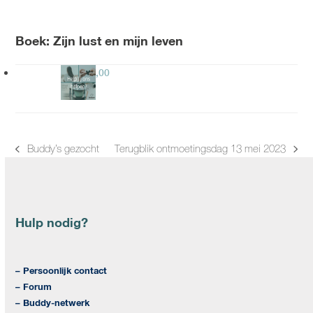
Boek: Zijn lust en mijn leven
Gift
€
30,00
Buddy’s gezocht
Terugblik ontmoetingsdag 13 mei 2023
previous
next
post:
post:
Hulp nodig?
– Persoonlijk contact
– Forum
– Buddy-netwerk