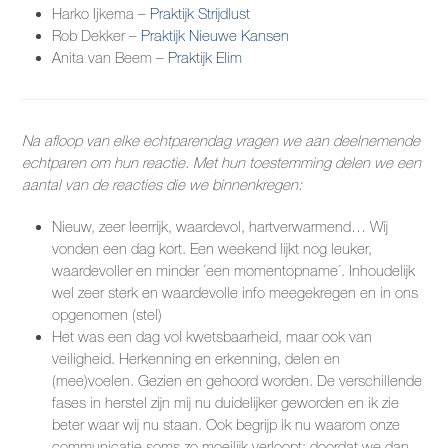
Harko Ijkema –
Praktijk Strijdlust
Rob Dekker –
Praktijk Nieuwe Kansen
Anita van Beem –
Praktijk Elim
Na afloop van elke echtparendag vragen we aan deelnemende
echtparen om hun reactie. Met hun toestemming delen we een
aantal van de reacties die we binnenkregen:
Nieuw, zeer leerrijk, waardevol, hartverwarmend… Wij
vonden een dag kort. Een weekend lijkt nog leuker,
waardevoller en minder ´een momentopname´. Inhoudelijk
wel zeer sterk en waardevolle info meegekregen en in ons
opgenomen (stel)
Het was een dag vol kwetsbaarheid, maar ook van
veiligheid. Herkenning en erkenning, delen en
(mee)voelen. Gezien en gehoord worden. De verschillende
fases in herstel zijn mij nu duidelijker geworden en ik zie
beter waar wij nu staan. Ook begrijp ik nu waarom onze
communicatie soms zo moeilijk verloopt: doordat we dan