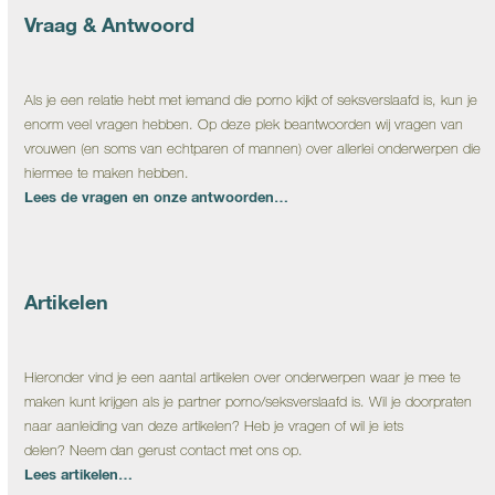
Vraag & Antwoord
Als je een relatie hebt met iemand die porno kijkt of seksverslaafd is, kun je
enorm veel vragen hebben. Op deze plek beantwoorden wij vragen van
vrouwen (en soms van echtparen of mannen) over allerlei onderwerpen die
hiermee te maken hebben.
Lees de vragen en onze antwoorden…
Artikelen
Hieronder vind je een aantal artikelen over onderwerpen waar je mee te
maken kunt krijgen als je partner porno/seksverslaafd is. Wil je doorpraten
naar aanleiding van deze artikelen? Heb je vragen of wil je iets
delen? Neem dan gerust contact met ons op.
Lees artikelen…