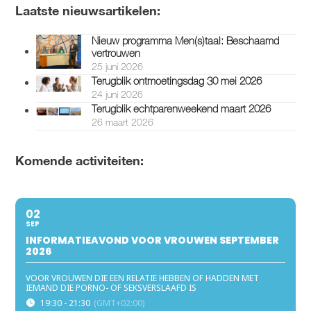
Laatste nieuwsartikelen:
Nieuw programma Men(s)taal: Beschaamd
vertrouwen
25 juni 2026
Terugblik ontmoetingsdag 30 mei 2026
24 juni 2026
Terugblik echtparenweekend maart 2026
26 maart 2026
Komende activiteiten:
02
SEP
INFORMATIEAVOND VOOR VROUWEN SEPTEMBER
2026
VOOR VROUWEN DIE EEN RELATIE HEBBEN OF HADDEN MET
IEMAND DIE PORNO- OF SEKSVERSLAAFD IS
19:30 - 21:30
(GMT+02:00)