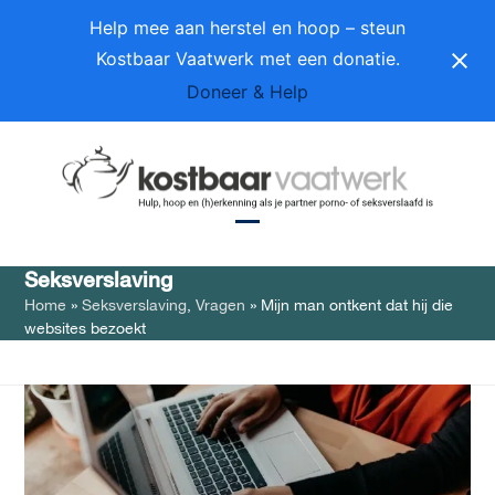
Skip
Help mee aan herstel en hoop – steun
to
Kostbaar Vaatwerk met een donatie.
content
Doneer & Help
Open
Close
Seksverslaving
mobile
mobile
Home
»
Seksverslaving
,
Vragen
»
Mijn man ontkent dat hij die
menu
menu
websites bezoekt