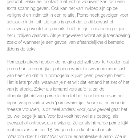
gezocht. Seksueel contact met ‘echte vrouwen’ kan dan een
extra spanning geven. Ook kan het van invloed zijn op de
veiligheid en intimiteit in een relatie. Porno heeft gevolgen voor
seksuele intimiteit. De kans is groot dat je dit bewust of
onbewust gevoeld en gemerkt hebt, in zijn toenadering of juist
het uitblijven daarvan. Als je afgewezen wordt als jij toenadering
zoekt of wanneer je een gevoel van afstandelijkheid bemerkt
tijdens de seks.
Pornogebruikers hebben de neiging zichzelf voor te houden dat
porno hun persoonlijke, geheime wereld is waar niemand last
van heeft en dat hun pornogebruik juist geen gevolgen heeft.
Het is iets ‘privés’ waarvan je niet wilt dat iemand het ziet of het
van je afpakt. Zeker als iemand verslaafd is, zal de
afhankelijkheid van porno leiden tot het beschermen van het
eigen veilige vertrouwde ‘pornowereldje’. Voor jou, en voor de
meeste vrouwen, is dit heel anders; voor jouw gevoel gaat het
jou wel degelijk aan. Voor jou voelt het wel als bedrog, als
overspel of ontrouw, als afwijzing. Zeker als hij harde porno kijkt
met meisjes van net 18. Vragen die je kunt hebben als:
‘Waarom doet hij dat? Wat vind hij er aantrekkelijk aan? Wie is