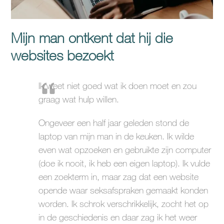
Mijn man ontkent dat hij die
websites bezoekt
Ik weet niet goed wat ik doen moet en zou
graag wat hulp willen.
Ongeveer een half jaar geleden stond de
laptop van mijn man in de keuken. Ik wilde
even wat opzoeken en gebruikte zijn computer
(doe ik nooit, ik heb een eigen laptop). Ik vulde
een zoekterm in, maar zag dat een website
opende waar seksafspraken gemaakt konden
worden. Ik schrok verschrikkelijk, zocht het op
in de geschiedenis en daar zag ik het weer