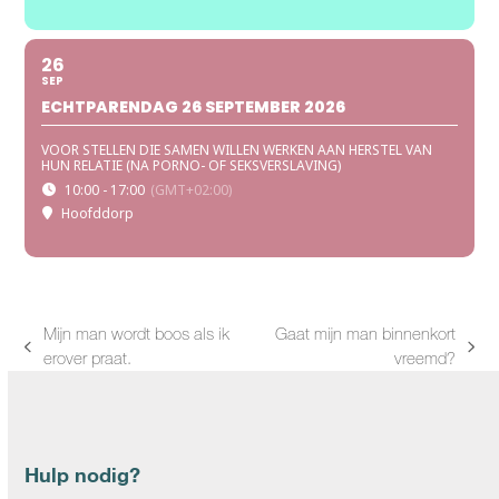
26
SEP
ECHTPARENDAG 26 SEPTEMBER 2026
VOOR STELLEN DIE SAMEN WILLEN WERKEN AAN HERSTEL VAN
HUN RELATIE (NA PORNO- OF SEKSVERSLAVING)
10:00 - 17:00
(GMT+02:00)
Hoofddorp
Mijn man wordt boos als ik
Gaat mijn man binnenkort
previous
next
erover praat.
vreemd?
post:
post:
Hulp nodig?