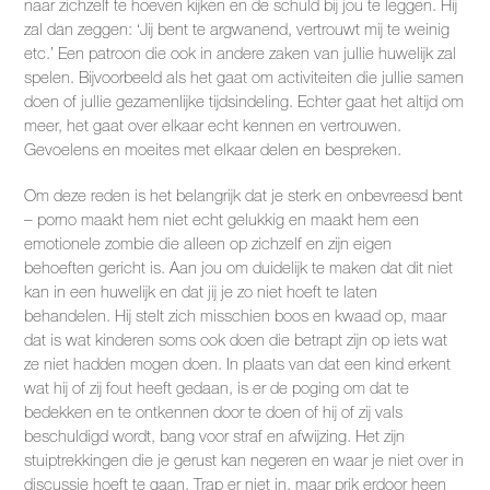
naar zichzelf te hoeven kijken en de schuld bij jou te leggen. Hij
zal dan zeggen: ‘Jij bent te argwanend, vertrouwt mij te weinig
etc.’ Een patroon die ook in andere zaken van jullie huwelijk zal
spelen. Bijvoorbeeld als het gaat om activiteiten die jullie samen
doen of jullie gezamenlijke tijdsindeling. Echter gaat het altijd om
meer, het gaat over elkaar echt kennen en vertrouwen.
Gevoelens en moeites met elkaar delen en bespreken.
Om deze reden is het belangrijk dat je sterk en onbevreesd bent
– porno maakt hem niet echt gelukkig en maakt hem een
emotionele zombie die alleen op zichzelf en zijn eigen
behoeften gericht is. Aan jou om duidelijk te maken dat dit niet
kan in een huwelijk en dat jij je zo niet hoeft te laten
behandelen. Hij stelt zich misschien boos en kwaad op, maar
dat is wat kinderen soms ook doen die betrapt zijn op iets wat
ze niet hadden mogen doen. In plaats van dat een kind erkent
wat hij of zij fout heeft gedaan, is er de poging om dat te
bedekken en te ontkennen door te doen of hij of zij vals
beschuldigd wordt, bang voor straf en afwijzing. Het zijn
stuiptrekkingen die je gerust kan negeren en waar je niet over in
discussie hoeft te gaan. Trap er niet in, maar prik erdoor heen