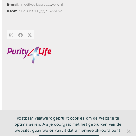
E-mail:
info@kostbaarvaatwerk.nl
Bank:
NL43 INGB 0007 5724 24
Instagram
Facebook
Twitter
20Forma
Copyright by Kostbaar Vaatwerk 2026 – webdesign by
– All rights
Kostbaar Vaatwerk gebruikt cookies om de website te
reserved
optimaliseren. Als je doorgaat met het gebruiken van de
website, gaan we er vanuit dat u hiermee akkoord bent.