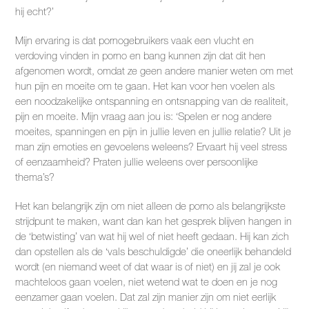
hij echt?’
Mijn ervaring is dat pornogebruikers vaak een vlucht en
verdoving vinden in porno en bang kunnen zijn dat dit hen
afgenomen wordt, omdat ze geen andere manier weten om met
hun pijn en moeite om te gaan. Het kan voor hen voelen als
een noodzakelijke ontspanning en ontsnapping van de realiteit,
pijn en moeite. Mijn vraag aan jou is: ‘Spelen er nog andere
moeites, spanningen en pijn in jullie leven en jullie relatie? Uit je
man zijn emoties en gevoelens weleens? Ervaart hij veel stress
of eenzaamheid? Praten jullie weleens over persoonlijke
thema’s?
Het kan belangrijk zijn om niet alleen de porno als belangrijkste
strijdpunt te maken, want dan kan het gesprek blijven hangen in
de ‘betwisting’ van wat hij wel of niet heeft gedaan. Hij kan zich
dan opstellen als de ‘vals beschuldigde’ die oneerlijk behandeld
wordt (en niemand weet of dat waar is of niet) en jij zal je ook
machteloos gaan voelen, niet wetend wat te doen en je nog
eenzamer gaan voelen. Dat zal zijn manier zijn om niet eerlijk