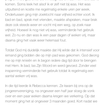
komen. Soms leek het alsof ik er zelf niet bij was. Het was
uitputtend en kostte me regelmatig enkele uren per week.
Ondertussen ging mijn zoektocht naar vrijheid echter voort. Ik
bad en bad, sprak met vrienden, maakte afspraken, maar brak
deze ook steeds weer en vocht mij een weg, op zoek naar
vrijheid. Hoewel ik nog niet vrij was, verminderde het gebruik
wel. Zo nu en dan was ik een paar dagen of weken vrij, maar
daarna ging het vaak weer helemaal fout.
Totdat God mij duidelijk maakte dat Hij wilde dat ik intensief voor
iemand ging bidden die op mijn pad was gekomen. God dwong
me op mijn knieën en ik begon iedere dag tijd door te brengen
met Hem. Ik bad, las Zijn Woord en werd gevoed. Zonder veel
inspanning verminderde het gebruik totdat ik regelmatig een
aantal weken vrij was.
In die tijd leerde ik Rebecca kennen. Ze kwam bij ons op de
jongerenvereniging, na ongeveer een half jaar sloeg de vonk
over en een paar weken daarna kregen we verkering. Op dat
moment ging het al ongeveer 3 maanden goed. Kort nadat we