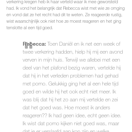
verkering kregen heb ik haar verteld waar ik mee geworsteld
had. Ik vond het belangrijk dat Rebecca wist met wie ze omging
en vond dat ze het recht had dit te weten. Ze reageerde rustig,
wist waarschijnlijk ook niet hoe ze moest reageren en het ging
tenslotte al een tijd goed.
Rebecca:
Toen Daniël en ik net een week of
twee verkering hadden, hielp hij mij een avond
verven in mijn huis. Terwijl we allebei met een
deel van het plafond bezig waren, vertelde hij
dat hij in het verleden problemen had gehad
met porno. Gelukkig ging het al een hele tijd
goed en wilde hij het ook echt niet meer. Ik
was blij dat hij het zo aan mij vertelde en zei
dat het goed was. Hoe moest ik anders
reageren?? Ik had geen idee, echt geen idee.
Ik wist dat porno kijken niet goed was, maar
dat je er verslaafd aan kon zijn en welke