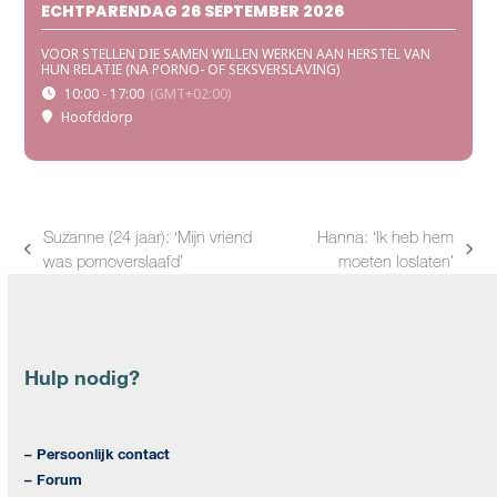
ECHTPARENDAG 26 SEPTEMBER 2026
VOOR STELLEN DIE SAMEN WILLEN WERKEN AAN HERSTEL VAN
HUN RELATIE (NA PORNO- OF SEKSVERSLAVING)
10:00 - 17:00
(GMT+02:00)
Hoofddorp
Suzanne (24 jaar): ‘Mijn vriend
Hanna: ‘Ik heb hem
previous
next
was pornoverslaafd’
moeten loslaten’
post:
post:
Hulp nodig?
– Persoonlijk contact
– Forum