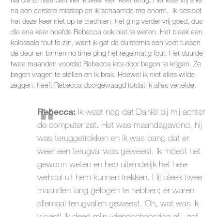
na een eerdere misstap en ik schaamde me enorm. Ik besloot
het deze keer niet op te biechten, het ging verder vrij goed, dus
die ene keer hoefde Rebecca ook niet te weten. Het bleek een
kolossale fout te zijn, want ik gaf de duisternis een voet tussen
de deur en binnen no time ging het regelmatig fout. Het duurde
twee maanden voordat Rebecca iets door begon te krijgen. Ze
begon vragen te stellen en ik brak. Hoewel ik niet alles wilde
zeggen, heeft Rebecca doorgevraagd totdat ik alles vertelde.
Rebecca:
Ik weet nog dat Daniël bij mij achter
de computer zat. Het was maandagavond, hij
was teruggetrokken en ik was bang dat er
weer een terugval was geweest. Ik móest het
gewoon weten en heb uiteindelijk het hele
verhaal uit hem kunnen trekken. Hij bleek twee
maanden lang gelogen te hebben; er waren
allemaal terugvallen geweest. Oh, wat was ik
woest! Ik deed mijn vriendschapsring af , gaf