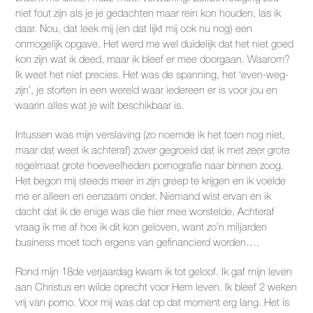
niet fout zijn als je je gedachten maar rein kon houden, las ik
daar. Nou, dat leek mij (en dat lijkt mij ook nu nog) een
onmogelijk opgave. Het werd me wel duidelijk dat het niet goed
kon zijn wat ik deed, maar ik bleef er mee doorgaan. Waarom?
Ik weet het niet precies. Het was de spanning, het ‘even-weg-
zijn’, je storten in een wereld waar iedereen er is voor jou en
waarin alles wat je wilt beschikbaar is.
Intussen was mijn verslaving (zo noemde ik het toen nog niet,
maar dat weet ik achteraf) zover gegroeid dat ik met zeer grote
regelmaat grote hoeveelheden pornografie naar binnen zoog.
Het begon mij steeds meer in zijn greep te krijgen en ik voelde
me er alleen en eenzaam onder. Niemand wist ervan en ik
dacht dat ik de enige was die hier mee worstelde. Achteraf
vraag ik me af hoe ik dit kon geloven, want zo’n miljarden
business moet toch ergens van gefinancierd worden….
Rond mijn 18de verjaardag kwam ik tot geloof. Ik gaf mijn leven
aan Christus en wilde oprecht voor Hem leven. Ik bleef 2 weken
vrij van porno. Voor mij was dat op dat moment erg lang. Het is