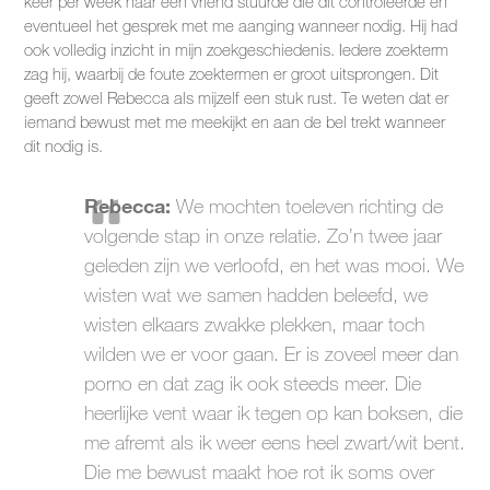
keer per week naar een vriend stuurde die dit controleerde en
eventueel het gesprek met me aanging wanneer nodig. Hij had
ook volledig inzicht in mijn zoekgeschiedenis. Iedere zoekterm
zag hij, waarbij de foute zoektermen er groot uitsprongen. Dit
geeft zowel Rebecca als mijzelf een stuk rust. Te weten dat er
iemand bewust met me meekijkt en aan de bel trekt wanneer
dit nodig is.
Rebecca:
We mochten toeleven richting de
volgende stap in onze relatie. Zo’n twee jaar
geleden zijn we verloofd, en het was mooi. We
wisten wat we samen hadden beleefd, we
wisten elkaars zwakke plekken, maar toch
wilden we er voor gaan. Er is zoveel meer dan
porno en dat zag ik ook steeds meer. Die
heerlijke vent waar ik tegen op kan boksen, die
me afremt als ik weer eens heel zwart/wit bent.
Die me bewust maakt hoe rot ik soms over