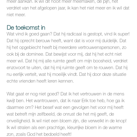
meer aankan. Ik wil dit nooit meer meemaken, de pijn, het
verdriet van het afgelopen jaar, ik kan het niet meer en ik wil dat
niet meer.
De toekomst in
Wat vind ik goed gaan? Dat hij radicaal is gestopt, vind ik super!
Dat hij oprecht berouw heeft, want dat is voor mij duidelijk. Dat
hij het opgebiecht heeft bij meerdere vertrouwenspersonen, zo
ook bij de dominee. Dat bewijst voor mij, dat hij het echt niet
meer wil. Dat hij mij alle ruimte geeft om mijn boosheid, verdriet
enzovoort te uiten, dat hij mij ruimte geeft om te rouwen. Dat hij
nu eerlijk vertelt, wat hij moeilijk vindt. Dat hij door deze situatie
echte vrienden heeft leren kennen.
Wat gaat er nog niet goed? Dat ik het vertrouwen in de mens
kwijt ben. Het wantrouwen, dat ik naar Erik toe heb, hoe ga ik
daarmee om? Het besef wat een gevolgen het voor mij heeft
wat betreft mijn zelfbeeld, de onrust die het mij geeft, de
onveiligheid. Ik wil niet een bloem zijn, die verwelkt in de knop!
Ik wil stralen als een prachtige, kleurrijke bloem in de warme
zon, zoals God het bedoeld heeft!