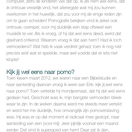
computer, zelfs de kinderen viel dat op. Ik zei hem wel eens, dat
ik ontrouw vreselijk vind, het allerergste wat mij zou kunnen
overkomen in het huwelijk, dat zou voor mij de enige reden zijn
om te gaan scheiden! Pornografie bekijken vind ik zeker ook
ontrouw, overspel, voor mij duidelijk een stap oftewel een
muisklik te ver. Als ik vroeg, of hij dat wel eens deed, werd dat
glashard ontkend. Waarom vroeg ik dat aan hem? Had ik toch
vermoedens? Wat heb ik vaak verdriet gehad, toen ik nog niet
precies wist wat er speelde, maar wel voelde dat er iets niet
klopte!
Kijk jij wel eens naar porno?
Toen kwam maart 2012, we waren naar een Bijbelstudie en
naar aanleiding daarvan vroeg ik weer aan Erik: kijk jij wel eens
naar porno? Toen vertelde hij mondjesmaat, dat hij dat wel eens
gedaan had. Geschokt was ik, mijn bangste vermoeden bleek
waar te zijn. In de weken daarna werd me steeds meer verteld
en werd het me duidelijk, hoe omvangrijk zijn pornoverslaving
was. Hij was er op dat moment al radicaal mee gestopt, naar
aanleiding van een (voor mij) zeer pijnlijk voorval een maand
eerder. Dat vind ik supergoed van hem! Daar zat ik dan,