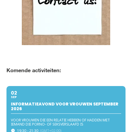
Komende activiteiten:
02
SEP
INFORMATIEAVOND VOOR VROUWEN SEPTEMBER
2026
VOOR VROUWEN DIE EEN RELATIE HEBBEN OF HADDEN MET
IEMAND DIE PORNO- OF SEKSVERSLAAFD IS
19:30 - 21:30
(GMT+02:00)