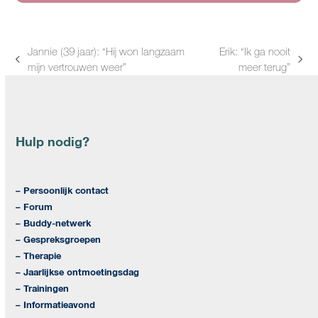
Jannie (39 jaar): “Hij won langzaam
Erik: “Ik ga nooit
previous
next
mijn vertrouwen weer”
meer terug”
post:
post:
Hulp nodig?
– Persoonlijk contact
– Forum
– Buddy-netwerk
– Gespreksgroepen
– Therapie
– Jaarlijkse ontmoetingsdag
– Trainingen
– Informatieavond