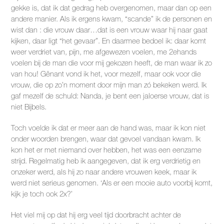
gekke is, dat ik dat gedrag heb overgenomen, maar dan op een
andere manier. Als ik ergens kwam, “scande” ik de personen en
wist dan : die vrouw daar…dat is een vrouw waar hij naar gaat
kijken, daar ligt “het gevaar”. En daarmee bedoel ik: daar komt
weer verdriet van, pijn, me afgewezen voelen, me 2ehands
voelen bij de man die voor mij gekozen heeft, de man waar ik zo
van hou! Gênant vond ik het, voor mezelf, maar ook voor die
vrouw, die op zo’n moment door mijn man zó bekeken werd. Ik
gaf mezelf de schuld: Nanda, je bent een jaloerse vrouw, dat is
niet Bijbels.
Toch voelde ik dat er meer aan de hand was, maar ik kon niet
onder woorden brengen, waar dat gevoel vandaan kwam. Ik
kon het er met niemand over hebben, het was een eenzame
strijd. Regelmatig heb ik aangegeven, dat ik erg verdrietig en
onzeker werd, als hij zo naar andere vrouwen keek, maar ik
werd niet serieus genomen. ‘Als er een mooie auto voorbij komt,
kijk je toch ook 2x?’
Het viel mij op dat hij erg veel tijd doorbracht achter de