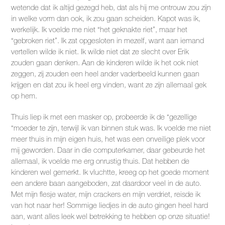
wetende dat ik altijd gezegd heb, dat als hij me ontrouw zou zijn
in welke vorm dan ook, ik zou gaan scheiden. Kapot was ik,
werkelijk. Ik voelde me niet “het geknakte riet”, maar het
“gebroken riet”. Ik zat opgesloten in mezelf, want aan iemand
vertellen wilde ik niet. Ik wilde niet dat ze slecht over Erik
zouden gaan denken. Aan de kinderen wilde ik het ook niet
zeggen, zij zouden een heel ander vaderbeeld kunnen gaan
krijgen en dat zou ik heel erg vinden, want ze zijn allemaal gek
op hem.
Thuis liep ik met een masker op, probeerde ik de “gezellige
“moeder te zijn, terwijl ik van binnen stuk was. Ik voelde me niet
meer thuis in mijn eigen huis, het was een onveilige plek voor
mij geworden. Daar in die computerkamer, daar gebeurde het
allemaal, ik voelde me erg onrustig thuis. Dat hebben de
kinderen wel gemerkt. Ik vluchtte, kreeg op het goede moment
een andere baan aangeboden, zat daardoor veel in de auto.
Met mijn flesje water, mijn crackers en mijn verdriet, reisde ik
van hot naar her! Sommige liedjes in de auto gingen heel hard
aan, want alles leek wel betrekking te hebben op onze situatie!