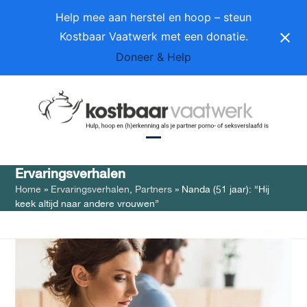
Skip
Help mee aan herstel en hoop – steun
to
Kostbaar Vaatwerk met een donatie.
content
Doneer & Help
Open
Close
Ervaringsverhalen
mobile
mobile
Home
»
Ervaringsverhalen
,
Partners
»
Nanda (51 jaar): “Hij
menu
menu
keek altijd naar andere vrouwen”