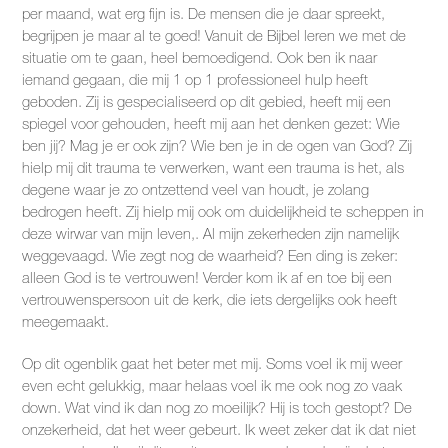
per maand, wat erg fijn is. De mensen die je daar spreekt,
begrijpen je maar al te goed! Vanuit de Bijbel leren we met de
situatie om te gaan, heel bemoedigend. Ook ben ik naar
iemand gegaan, die mij 1 op 1 professioneel hulp heeft
geboden. Zij is gespecialiseerd op dit gebied, heeft mij een
spiegel voor gehouden, heeft mij aan het denken gezet: Wie
ben jij? Mag je er ook zijn? Wie ben je in de ogen van God? Zij
hielp mij dit trauma te verwerken, want een trauma is het, als
degene waar je zo ontzettend veel van houdt, je zolang
bedrogen heeft. Zij hielp mij ook om duidelijkheid te scheppen in
deze wirwar van mijn leven,. Al mijn zekerheden zijn namelijk
weggevaagd. Wie zegt nog de waarheid? Een ding is zeker:
alleen God is te vertrouwen! Verder kom ik af en toe bij een
vertrouwenspersoon uit de kerk, die iets dergelijks ook heeft
meegemaakt.
Op dit ogenblik gaat het beter met mij. Soms voel ik mij weer
even echt gelukkig, maar helaas voel ik me ook nog zo vaak
down. Wat vind ik dan nog zo moeilijk? Hij is toch gestopt? De
onzekerheid, dat het weer gebeurt. Ik weet zeker dat ik dat niet