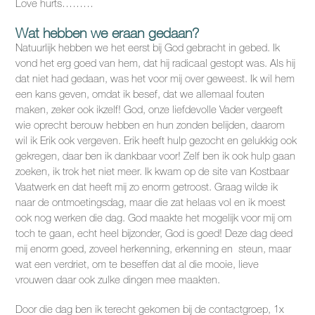
Love hurts………
Wat hebben we eraan gedaan?
Natuurlijk hebben we het eerst bij God gebracht in gebed. Ik
vond het erg goed van hem, dat hij radicaal gestopt was. Als hij
dat niet had gedaan, was het voor mij over geweest. Ik wil hem
een kans geven, omdat ik besef, dat we allemaal fouten
maken, zeker ook ikzelf! God, onze liefdevolle Vader vergeeft
wie oprecht berouw hebben en hun zonden belijden, daarom
wil ik Erik ook vergeven. Erik heeft hulp gezocht en gelukkig ook
gekregen, daar ben ik dankbaar voor! Zelf ben ik ook hulp gaan
zoeken, ik trok het niet meer. Ik kwam op de site van Kostbaar
Vaatwerk en dat heeft mij zo enorm getroost. Graag wilde ik
naar de ontmoetingsdag, maar die zat helaas vol en ik moest
ook nog werken die dag. God maakte het mogelijk voor mij om
toch te gaan, echt heel bijzonder, God is goed! Deze dag deed
mij enorm goed, zoveel herkenning, erkenning en steun, maar
wat een verdriet, om te beseffen dat al die mooie, lieve
vrouwen daar ook zulke dingen mee maakten.
Door die dag ben ik terecht gekomen bij de contactgroep, 1x