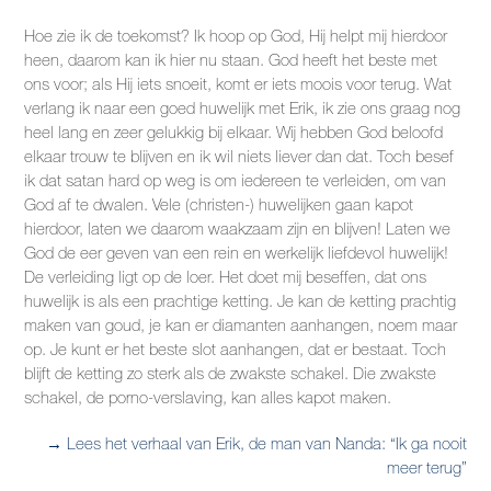
Hoe zie ik de toekomst? Ik hoop op God, Hij helpt mij hierdoor
heen, daarom kan ik hier nu staan. God heeft het beste met
ons voor; als Hij iets snoeit, komt er iets moois voor terug. Wat
verlang ik naar een goed huwelijk met Erik, ik zie ons graag nog
heel lang en zeer gelukkig bij elkaar. Wij hebben God beloofd
elkaar trouw te blijven en ik wil niets liever dan dat. Toch besef
ik dat satan hard op weg is om iedereen te verleiden, om van
God af te dwalen. Vele (christen-) huwelijken gaan kapot
hierdoor, laten we daarom waakzaam zijn en blijven! Laten we
God de eer geven van een rein en werkelijk liefdevol huwelijk!
De verleiding ligt op de loer. Het doet mij beseffen, dat ons
huwelijk is als een prachtige ketting. Je kan de ketting prachtig
maken van goud, je kan er diamanten aanhangen, noem maar
op. Je kunt er het beste slot aanhangen, dat er bestaat. Toch
blijft de ketting zo sterk als de zwakste schakel. Die zwakste
schakel, de porno-verslaving, kan alles kapot maken.
→ Lees het verhaal van Erik, de man van Nanda: “Ik ga nooit
meer terug”