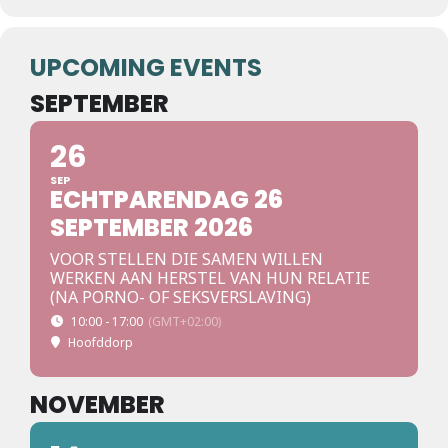
UPCOMING EVENTS
SEPTEMBER
26
SEP
ECHTPARENDAG 26
SEPTEMBER 2026
VOOR STELLEN DIE SAMEN WILLEN
WERKEN AAN HERSTEL VAN HUN RELATIE
(NA PORNO- OF SEKSVERSLAVING)
10:00 - 17:00
(GMT+02:00)
Hoofddorp
NOVEMBER