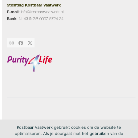
Stichting Kostbaar Vaatwerk
E-mail:
info@kostbaarvaatwerk.nl
Bank:
NL43 INGB 0007 5724 24
Instagram
Facebook
Twitter
20Forma
Copyright by Kostbaar Vaatwerk 2026 – webdesign by
– All rights
Kostbaar Vaatwerk gebruikt cookies om de website te
reserved
optimaliseren. Als je doorgaat met het gebruiken van de