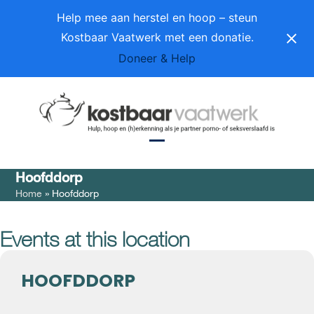
Skip
Help mee aan herstel en hoop – steun
to
Kostbaar Vaatwerk met een donatie.
content
Doneer & Help
Open
Close
Hoofddorp
mobile
mobile
Home
»
Hoofddorp
menu
menu
Events at this location
HOOFDDORP