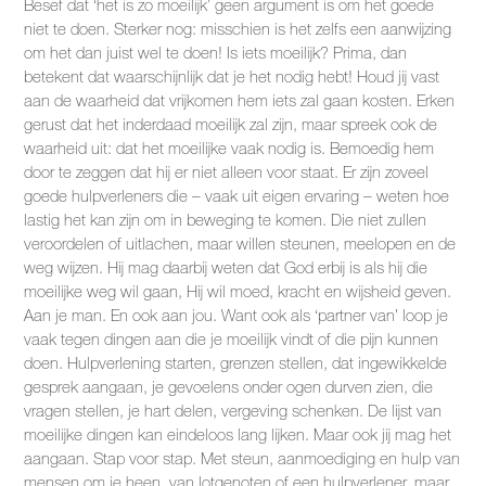
Besef dat ‘het is zo moeilijk’ geen argument is om het goede
niet te doen. Sterker nog: misschien is het zelfs een aanwijzing
om het dan juist wel te doen! Is iets moeilijk? Prima, dan
betekent dat waarschijnlijk dat je het nodig hebt! Houd jij vast
aan de waarheid dat vrijkomen hem iets zal gaan kosten. Erken
gerust dat het inderdaad moeilijk zal zijn, maar spreek ook de
waarheid uit: dat het moeilijke vaak nodig is. Bemoedig hem
door te zeggen dat hij er niet alleen voor staat. Er zijn zoveel
goede hulpverleners die – vaak uit eigen ervaring – weten hoe
lastig het kan zijn om in beweging te komen. Die niet zullen
veroordelen of uitlachen, maar willen steunen, meelopen en de
weg wijzen. Hij mag daarbij weten dat God erbij is als hij die
moeilijke weg wil gaan, Hij wil moed, kracht en wijsheid geven.
Aan je man. En ook aan jou. Want ook als ‘partner van’ loop je
vaak tegen dingen aan die je moeilijk vindt of die pijn kunnen
doen. Hulpverlening starten, grenzen stellen, dat ingewikkelde
gesprek aangaan, je gevoelens onder ogen durven zien, die
vragen stellen, je hart delen, vergeving schenken. De lijst van
moeilijke dingen kan eindeloos lang lijken. Maar ook jij mag het
aangaan. Stap voor stap. Met steun, aanmoediging en hulp van
mensen om je heen, van lotgenoten of een hulpverlener, maar