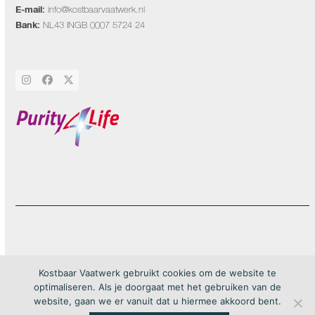
E-mail:
info@kostbaarvaatwerk.nl
Bank:
NL43 INGB 0007 5724 24
Instagram
Facebook
Twitter
20Forma
Copyright by Kostbaar Vaatwerk 2026 – webdesign by
– All rights
Kostbaar Vaatwerk gebruikt cookies om de website te
reserved
optimaliseren. Als je doorgaat met het gebruiken van de
website, gaan we er vanuit dat u hiermee akkoord bent.