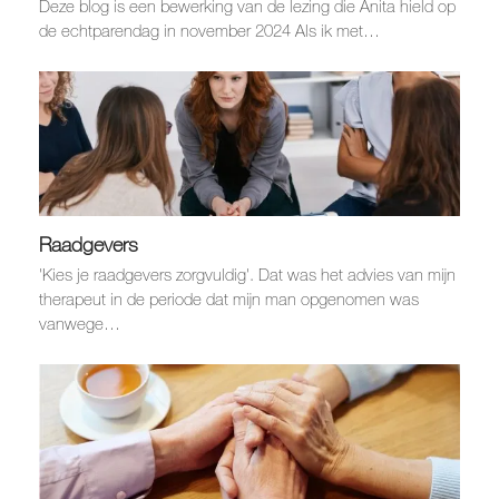
Deze blog is een bewerking van de lezing die Anita hield op
de echtparendag in november 2024 Als ik met…
Raadgevers
'Kies je raadgevers zorgvuldig'. Dat was het advies van mijn
therapeut in de periode dat mijn man opgenomen was
vanwege…