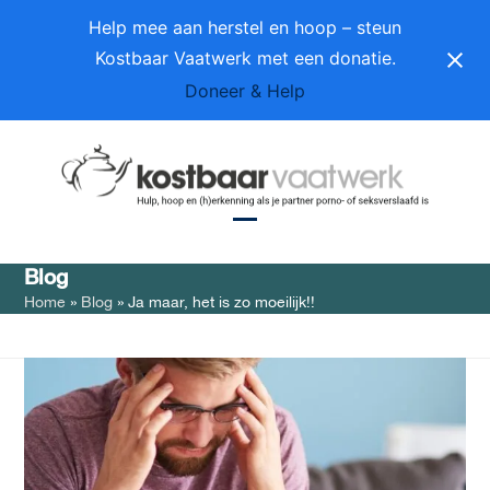
Skip
Help mee aan herstel en hoop – steun
to
Kostbaar Vaatwerk met een donatie.
content
Doneer & Help
Open
Close
Blog
mobile
mobile
Home
»
Blog
»
Ja maar, het is zo moeilijk!!
menu
menu