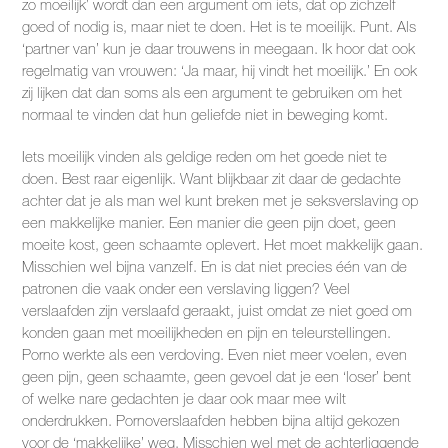
zo moeilijk’ wordt dan een argument om iets, dat op zichzelf
goed of nodig is, maar niet te doen. Het is te moeilijk. Punt. Als
‘partner van’ kun je daar trouwens in meegaan. Ik hoor dat ook
regelmatig van vrouwen: ‘Ja maar, hij vindt het moeilijk.’ En ook
zij lijken dat dan soms als een argument te gebruiken om het
normaal te vinden dat hun geliefde niet in beweging komt.
Iets moeilijk vinden als geldige reden om het goede niet te
doen. Best raar eigenlijk. Want blijkbaar zit daar de gedachte
achter dat je als man wel kunt breken met je seksverslaving op
een makkelijke manier. Een manier die geen pijn doet, geen
moeite kost, geen schaamte oplevert. Het moet makkelijk gaan.
Misschien wel bijna vanzelf. En is dat niet precies één van de
patronen die vaak onder een verslaving liggen? Veel
verslaafden zijn verslaafd geraakt, juist omdat ze niet goed om
konden gaan met moeilijkheden en pijn en teleurstellingen.
Porno werkte als een verdoving. Even niet meer voelen, even
geen pijn, geen schaamte, geen gevoel dat je een ‘loser’ bent
of welke nare gedachten je daar ook maar mee wilt
onderdrukken. Pornoverslaafden hebben bijna altijd gekozen
voor de ‘makkelijke’ weg. Misschien wel met de achterliggende