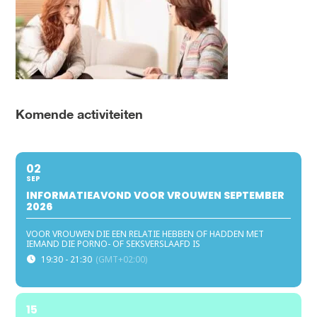
Komende activiteiten
02
SEP
INFORMATIEAVOND VOOR VROUWEN SEPTEMBER
2026
VOOR VROUWEN DIE EEN RELATIE HEBBEN OF HADDEN MET
IEMAND DIE PORNO- OF SEKSVERSLAAFD IS
19:30 - 21:30
(GMT+02:00)
15