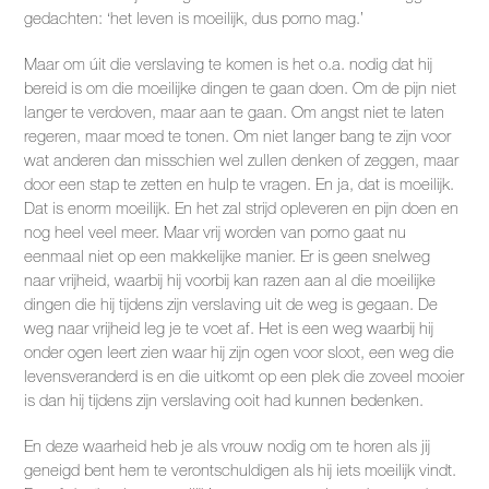
gedachten: ‘het leven is moeilijk, dus porno mag.’
Maar om úit die verslaving te komen is het o.a. nodig dat hij
bereid is om die moeilijke dingen te gaan doen. Om de pijn niet
langer te verdoven, maar aan te gaan. Om angst niet te laten
regeren, maar moed te tonen. Om niet langer bang te zijn voor
wat anderen dan misschien wel zullen denken of zeggen, maar
door een stap te zetten en hulp te vragen. En ja, dat is moeilijk.
Dat is enorm moeilijk. En het zal strijd opleveren en pijn doen en
nog heel veel meer. Maar vrij worden van porno gaat nu
eenmaal niet op een makkelijke manier. Er is geen snelweg
naar vrijheid, waarbij hij voorbij kan razen aan al die moeilijke
dingen die hij tijdens zijn verslaving uit de weg is gegaan. De
weg naar vrijheid leg je te voet af. Het is een weg waarbij hij
onder ogen leert zien waar hij zijn ogen voor sloot, een weg die
levensveranderd is en die uitkomt op een plek die zoveel mooier
is dan hij tijdens zijn verslaving ooit had kunnen bedenken.
En deze waarheid heb je als vrouw nodig om te horen als jij
geneigd bent hem te verontschuldigen als hij iets moeilijk vindt.