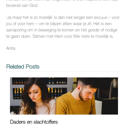
bovenal van God.
‘Ja maar het is zo moeilijk’ is dan niet langer een excuus – voor
jou of voor hem – om te blijven zitten waar je zit. Het is een
aansporing om in beweging te komen en het goede of nodige
te gaan doen. Sámen met Hem voor Wie niets te moeilijk is.
Anita
Related Posts
Daders en slachtoffers