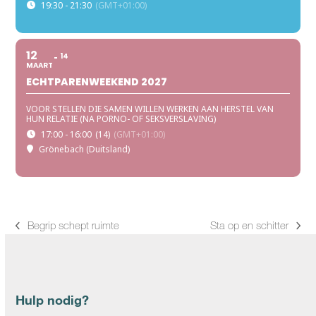
19:30 - 21:30
(GMT+01:00)
12
14
MAART
ECHTPARENWEEKEND 2027
VOOR STELLEN DIE SAMEN WILLEN WERKEN AAN HERSTEL VAN
HUN RELATIE (NA PORNO- OF SEKSVERSLAVING)
17:00 - 16:00
(14)
(GMT+01:00)
Grönebach (Duitsland)
Begrip schept ruimte
Sta op en schitter
previous
next
post:
post:
Hulp nodig?