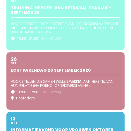
SEP
TRAINING 'HERSTEL VAN BETRAYAL TRAUMA'-
SEPT-NOV 26
VOOR PARTNERS EN EX-PARTNERS VAN (EX)SEKSVERSLAAFDEN DIE
MEER WILLEN WETEN OVER DE GEVOLGEN EN HET HERSTELLEN
VAN BETRAYAL TRAUMA
19:30 - 21:30
(GMT+01:00)
26
SEP
ECHTPARENDAG 26 SEPTEMBER 2026
VOOR STELLEN DIE SAMEN WILLEN WERKEN AAN HERSTEL VAN
HUN RELATIE (NA PORNO- OF SEKSVERSLAVING)
10:00 - 17:00
(GMT+02:00)
Hoofddorp
13
OKT
INFORMATIEAVOND VOOR VROUWEN OKTOBER