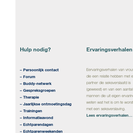
Page
Page
Page
Page
Page
Next
1
2
3
4
5
Hulp nodig?
Ervaringsverhalen
– Persoonlijk contact
E
ervaringsverhalen van vro
die een relatie hebben met 
– Forum
partner die seksverslaafd is
– Buddy-netwerk
(geweest) en van een aantal
– Gespreksgroepen
mannen die uit eigen ervari
– Therapie
weten wat het is om te wors
– Jaarlijkse ontmoetingsdag
met een seksverslaving.
– Trainingen
Lees ervaringsverhalen…
– Informatieavond
– Echtparendagen
– Echtparenweekenden