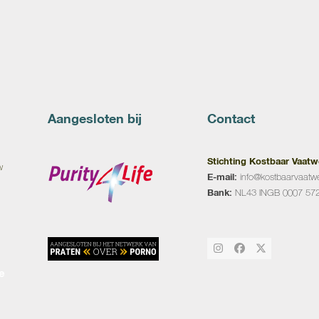
Aangesloten bij
Contact
Stichting Kostbaar Vaatw
w
E-mail:
info@kostbaarvaatwe
Bank:
NL43 INGB 0007 57
Instagram
Facebook
Twitter
e