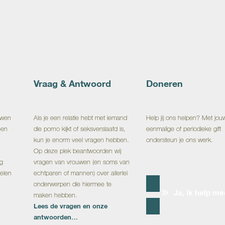
Vraag & Antwoord
Doneren
uwen
Als je een relatie hebt met iemand
Help jij ons helpen? Met jou
een
die porno kijkt of seksverslaafd is,
eenmalige of periodieke gift
kun je enorm veel vragen hebben.
ondersteun je ons werk.
Op deze plek beantwoorden wij
ng
vragen van vrouwen (en soms van
telen
echtparen of mannen) over allerlei
onderwerpen die hiermee te
Ja, ik help me
maken hebben.
Lees de vragen en onze
antwoorden…