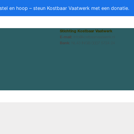
stel en hoop – steun Kostbaar Vaatwerk met een donatie.
Stichting Kostbaar Vaatwerk
E-mail:
info@kostbaarvaatwerk.nl
Bank:
NL43 INGB 0007 5724 24
RTIKELEN
BOEKEN
NIEUWS
AGENDA
CONTACT
0 ITEMS