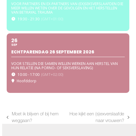
VOOR PARTNERS EN EX-PARTNERS VAN (EX)SEKSVERSLAAFDEN DIE
MEER WILLEN WETEN OVER DE GEVOLGEN EN HET HERSTELLEN
VAN BETRAYAL TRAUMA
19:30 - 21:30
(GMT+01:00)
26
SEP
ECHTPARENDAG 26 SEPTEMBER 2026
VOOR STELLEN DIE SAMEN WILLEN WERKEN AAN HERSTEL VAN
HUN RELATIE (NA PORNO- OF SEKSVERSLAVING)
10:00 - 17:00
(GMT+02:00)
Hoofddorp
Moet ik blijven of bij hem
Hoe kijkt een (s)exverslaafde
previous
next
weggaan?
naar vrouwen?
post:
post: