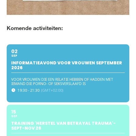
Komende activiteiten:
02
SEP
INFORMATIEAVOND VOOR VROUWEN SEPTEMBER
2026
VOOR VROUWEN DIE EEN RELATIE HEBBEN OF HADDEN MET
IEMAND DIE PORNO- OF SEKSVERSLAAFD IS
19:30 - 21:30
(GMT+02:00)
15
SEP
TRAINING 'HERSTEL VAN BETRAYAL TRAUMA'-
SEPT-NOV 26