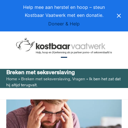
Skip
Help mee aan herstel en hoop – steun
to
Kostbaar Vaatwerk met een donatie.
content
Doneer & Help
Open
Close
Breken met seksverslaving
mobile
mobile
Home
»
Breken met seksverslaving
,
Vragen
»
Ik ben het zat dat
menu
menu
hij altijd terugvalt.