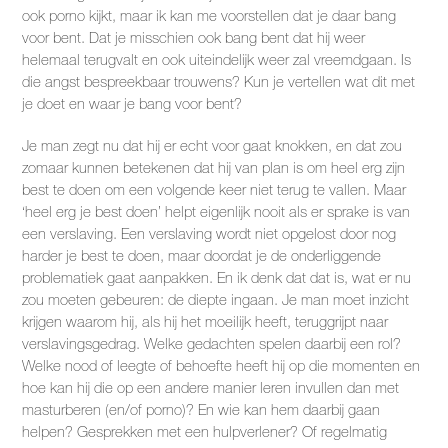
ook porno kijkt, maar ik kan me voorstellen dat je daar bang
voor bent. Dat je misschien ook bang bent dat hij weer
helemaal terugvalt en ook uiteindelijk weer zal vreemdgaan. Is
die angst bespreekbaar trouwens? Kun je vertellen wat dit met
je doet en waar je bang voor bent?
Je man zegt nu dat hij er echt voor gaat knokken, en dat zou
zomaar kunnen betekenen dat hij van plan is om heel erg zijn
best te doen om een volgende keer niet terug te vallen. Maar
‘heel erg je best doen’ helpt eigenlijk nooit als er sprake is van
een verslaving. Een verslaving wordt niet opgelost door nog
harder je best te doen, maar doordat je de onderliggende
problematiek gaat aanpakken. En ik denk dat dat is, wat er nu
zou moeten gebeuren: de diepte ingaan. Je man moet inzicht
krijgen waarom hij, als hij het moeilijk heeft, teruggrijpt naar
verslavingsgedrag. Welke gedachten spelen daarbij een rol?
Welke nood of leegte of behoefte heeft hij op die momenten en
hoe kan hij die op een andere manier leren invullen dan met
masturberen (en/of porno)? En wie kan hem daarbij gaan
helpen? Gesprekken met een hulpverlener? Of regelmatig