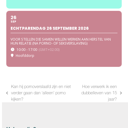
26
SEP
ECHTPARENDAG 26 SEPTEMBER 2026
VOOR STELLEN DIE SAMEN WILLEN WERKEN AAN HERSTEL VAN
HUN RELATIE (NA PORNO- OF SEKSVERSLAVING)
10:00 - 17:00
(GMT+02:00)
Hoofddorp
Kan hij pornoverslaafd zijn en niet
Hoe verwerk ik een
verder gaan dan ‘alleen’ porno
dubbelleven van 15
previous
next
kijken?
jaar?
post:
post: