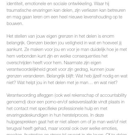
identiteit, emotionele en sociale ontwikkeling. Waar hij
traumatische ervaringen kan delen, zijn verliezen kan betreuren
en mag gaan leren om een heel nieuwe levenshouding op te
bouwen.
Het stellen van jouw eigen grenzen in het delen is enorm
belangrijk. Grenzen bieden jou veiligheid in wat en hoeveel jij
aankunt. Ze maken voor jou en voor je man duidelijk hoe je met
hem verbonden kunt zijn en welke consequenties het
overschrijden heeft voor hem. Naarmate zijn eigen
verantwoordelijkheid groeit voor zijn gedrag, kunnen jouw
grenzen veranderen. Belangrijk blijft: Wat heb jijzelf nodig en wat
niet? Wat helpt jou in het delen met je man… en wat niet?
Verantwoording afleggen (ook wel rekenschap of accountability
genoemd) door een porno-en/of seksverslaafde vindt plaats in
het contact met specifieke professionele hulp en met
ervaringsdeskundigen in hun herstelproces. In deze
hulpgesprekken gaat het er niet alleen om of je man wel/of niet
terugval heeft gehad, maar vooral ook over welke emoties,
moeiten, frustraties en stress hij ervaart in zijn leven. Of te delen