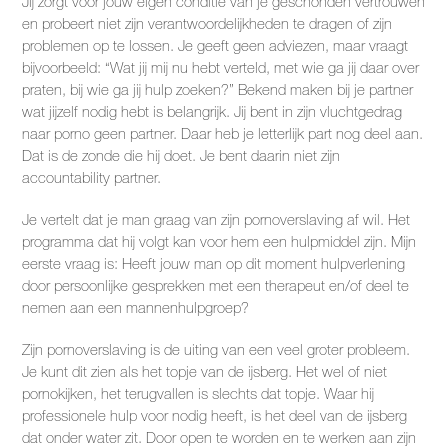
Jij zorgt voor jouw eigen conditie van je geschonden vertrouwen
en probeert niet zijn verantwoordelijkheden te dragen of zijn
problemen op te lossen. Je geeft geen adviezen, maar vraagt
bijvoorbeeld: “Wat jij mij nu hebt verteld, met wie ga jij daar over
praten, bij wie ga jij hulp zoeken?” Bekend maken bij je partner
wat jijzelf nodig hebt is belangrijk. Jij bent in zijn vluchtgedrag
naar porno geen partner. Daar heb je letterlijk part nog deel aan.
Dat is de zonde die hij doet. Je bent daarin niet zijn
accountability partner.
Je vertelt dat je man graag van zijn pornoverslaving af wil. Het
programma dat hij volgt kan voor hem een hulpmiddel zijn. Mijn
eerste vraag is: Heeft jouw man op dit moment hulpverlening
door persoonlijke gesprekken met een therapeut en/of deel te
nemen aan een mannenhulpgroep?
Zijn pornoverslaving is de uiting van een veel groter probleem.
Je kunt dit zien als het topje van de ijsberg. Het wel of niet
pornokijken, het terugvallen is slechts dat topje. Waar hij
professionele hulp voor nodig heeft, is het deel van de ijsberg
dat onder water zit. Door open te worden en te werken aan zijn