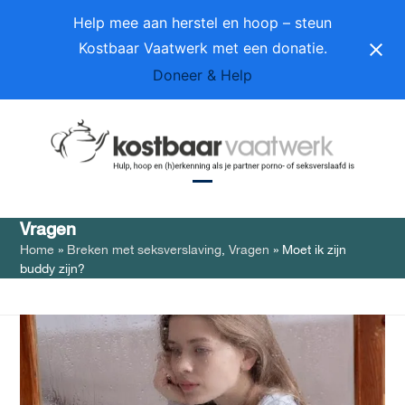
Skip
Help mee aan herstel en hoop – steun
to
Kostbaar Vaatwerk met een donatie.
content
Doneer & Help
Open
Close
Vragen
mobile
mobile
Home
»
Breken met seksverslaving
,
Vragen
»
Moet ik zijn
menu
menu
buddy zijn?