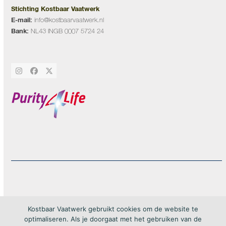
Stichting Kostbaar Vaatwerk
E-mail:
info@kostbaarvaatwerk.nl
Bank:
NL43 INGB 0007 5724 24
Instagram
Facebook
Twitter
20Forma
Copyright by Kostbaar Vaatwerk 2026 – webdesign by
– All rights
Kostbaar Vaatwerk gebruikt cookies om de website te
reserved
optimaliseren. Als je doorgaat met het gebruiken van de