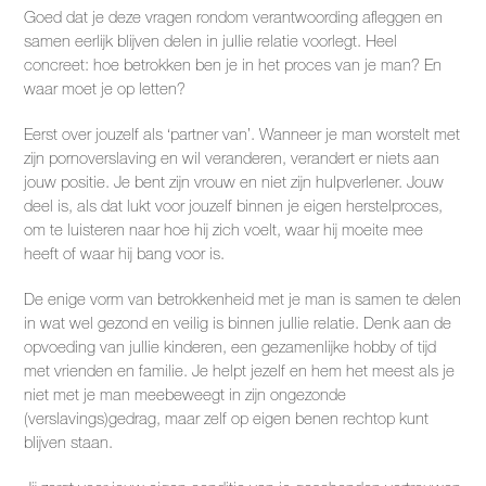
Goed dat je deze vragen rondom verantwoording afleggen en
samen eerlijk blijven delen in jullie relatie voorlegt. Heel
concreet: hoe betrokken ben je in het proces van je man? En
waar moet je op letten?
Eerst over jouzelf als ‘partner van’. Wanneer je man worstelt met
zijn pornoverslaving en wil veranderen, verandert er niets aan
jouw positie. Je bent zijn vrouw en niet zijn hulpverlener. Jouw
deel is, als dat lukt voor jouzelf binnen je eigen herstelproces,
om te luisteren naar hoe hij zich voelt, waar hij moeite mee
heeft of waar hij bang voor is.
De enige vorm van betrokkenheid met je man is samen te delen
in wat wel gezond en veilig is binnen jullie relatie. Denk aan de
opvoeding van jullie kinderen, een gezamenlijke hobby of tijd
met vrienden en familie. Je helpt jezelf en hem het meest als je
niet met je man meebeweegt in zijn ongezonde
(verslavings)gedrag, maar zelf op eigen benen rechtop kunt
blijven staan.