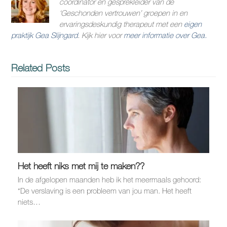
coördinator en gesprekleider van de
‘Geschonden vertrouwen’ groepen in en
ervaringsdeskundig therapeut met een
eigen
praktijk Gea Slijngard
. Kijk hier voor
meer informatie over Gea.
Related Posts
Het heeft niks met mij te maken??
In de afgelopen maanden heb ik het meermaals gehoord:
“De verslaving is een probleem van jou man. Het heeft
niets…