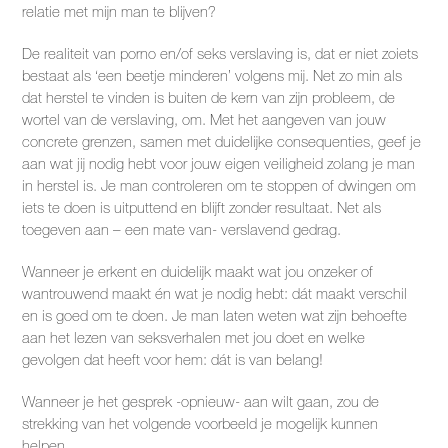
relatie met mijn man te blijven?
De realiteit van porno en/of seks verslaving is, dat er niet zoiets
bestaat als ‘een beetje minderen’ volgens mij. Net zo min als
dat herstel te vinden is buiten de kern van zijn probleem, de
wortel van de verslaving, om. Met het aangeven van jouw
concrete grenzen, samen met duidelijke consequenties, geef je
aan wat jij nodig hebt voor jouw eigen veiligheid zolang je man
in herstel is. Je man controleren om te stoppen of dwingen om
iets te doen is uitputtend en blijft zonder resultaat. Net als
toegeven aan – een mate van- verslavend gedrag.
Wanneer je erkent en duidelijk maakt wat jou onzeker of
wantrouwend maakt én wat je nodig hebt: dát maakt verschil
en is goed om te doen. Je man laten weten wat zijn behoefte
aan het lezen van seksverhalen met jou doet en welke
gevolgen dat heeft voor hem: dát is van belang!
Wanneer je het gesprek -opnieuw- aan wilt gaan, zou de
strekking van het volgende voorbeeld je mogelijk kunnen
helpen.