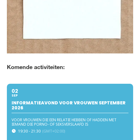
Komende activiteiten:
02
SEP
INFORMATIEAVOND VOOR VROUWEN SEPTEMBER
2026
VOOR VROUWEN DIE EEN RELATIE HEBBEN OF HADDEN MET
IEMAND DIE PORNO- OF SEKSVERSLAAFD IS
19:30 - 21:30
(GMT+02:00)