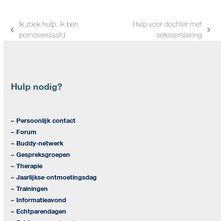
Ik zoek hulp, ik ben
Hulp voor dochter met
previous
next
pornoverslaafd
seksverslaving
post:
post:
Hulp nodig?
– Persoonlijk contact
– Forum
– Buddy-netwerk
– Gespreksgroepen
– Therapie
– Jaarlijkse ontmoetingsdag
– Trainingen
– Informatieavond
– Echtparendagen