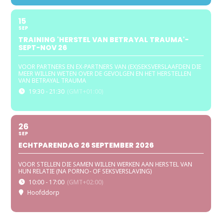
15
SEP
TRAINING 'HERSTEL VAN BETRAYAL TRAUMA'-
SEPT-NOV 26
VOOR PARTNERS EN EX-PARTNERS VAN (EX)SEKSVERSLAAFDEN DIE
MEER WILLEN WETEN OVER DE GEVOLGEN EN HET HERSTELLEN
VAN BETRAYAL TRAUMA
19:30 - 21:30
(GMT+01:00)
26
SEP
ECHTPARENDAG 26 SEPTEMBER 2026
VOOR STELLEN DIE SAMEN WILLEN WERKEN AAN HERSTEL VAN
HUN RELATIE (NA PORNO- OF SEKSVERSLAVING)
10:00 - 17:00
(GMT+02:00)
Hoofddorp