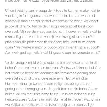
moet doen, stil te staan bij de reden daarvan; het waarom.
Uit de inleiding van je vraag denk ik op te kunnen maken dat je
vandaag in feite geen vertrouwen hebt in de mate waarin of
waarop je man aan zijn herstel van verslaving werkt. Je vraagt
je ook af of hij ‘buiten de deur’ nog steeds actief kiest voor
overspel. Mijn eerste vraag aan jou is: in hoeverre merk je dat je
man zelf gemotiveerd om van zijn verslaving af te komen? In
plaats van zijn problemen te ontlopen; hoe komt hij ze onder
ogen? Met welke mentor of buddy praat hij en krijgt hij support?
Aan welk gedrag merk je dat hij gezond aan het veranderen is?
Verder vraag ik mij af wat je reden is om toe te stemmen in zijn
behoefte om seksverhalen te lezen. Weliswaar “binnenshuis”. Is
het omdat je hoopt dat daarmee zijn verslavend gedrag door
overspel stopt, of om andere redenen? Het lijkt mij of je
hiermee, vanuit je behoefte aan veiligheid, een grens van
gedogen hebt aangegeven. Je geeft toe aan zijn behoefte om
buiten jou om met seks bezig te zijn. En is dat helpend in zijn
herstelproces? Volgens mij niet. Durf je af te vragen: wat is mijn
werkelijke behoefte, wat heb ik zelf nodig om in een veilige