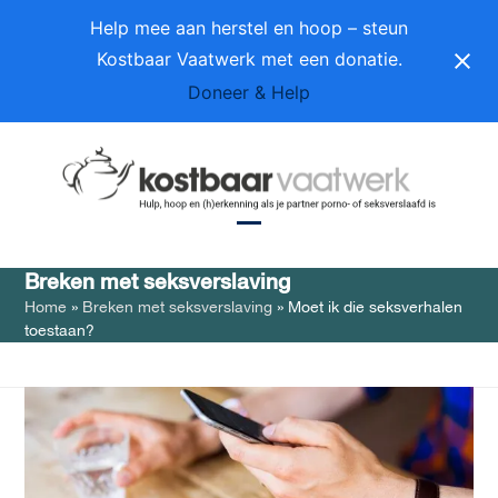
Skip
Help mee aan herstel en hoop – steun
to
Kostbaar Vaatwerk met een donatie.
content
Doneer & Help
Open
Close
Breken met seksverslaving
mobile
mobile
Home
»
Breken met seksverslaving
»
Moet ik die seksverhalen
menu
menu
toestaan?